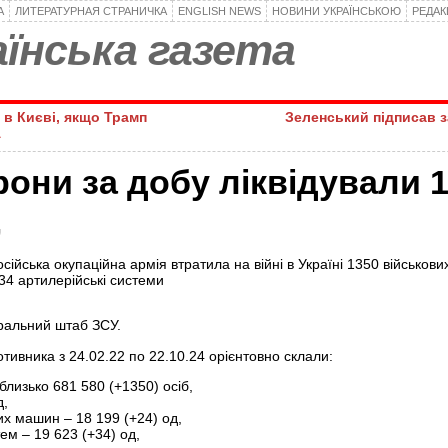
А
ЛИТЕРАТУРНАЯ СТРАНИЧКА
ENGLISH NEWS
НОВИНИ УКРАЇНСЬКОЮ
РЕДА
їнська газета
е в Києві, якщо Трамп
Зеленський підписав 
А
они за добу ліквідували 
,
ійська окупаційна армія втратила на війні в Україні 1350 військов
34 артилерійські системи
альний штаб ЗСУ.
отивника з 24.02.22 по 22.10.24 орієнтовно склали:
близько 681 580 (+1350) осіб,
д,
х машин ‒ 18 199 (+24) од,
ем – 19 623 (+34) од,