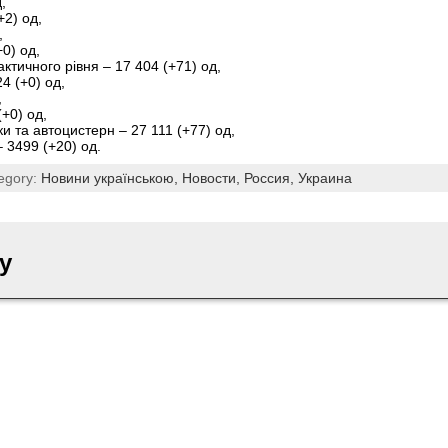
,
+2) од,
,
+0) од,
тичного рівня – 17 404 (+71) од,
4 (+0) од,
,
(+0) од,
ки та автоцистерн – 27 111 (+77) од,
‒ 3499 (+20) од.
egory:
Новини українською,
Новости,
Россия,
Украина
y