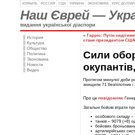
ИЗРАИЛЬ
РОССИЯ
США
УКРАИНА
ЭКОНОМИКА
КУРС ДОЛЛАР
Наш Єврей — Укра
видання української діаспори
«
Гарріс: Путін сидітим
История
стане президентом СШ
Культура
Общество
Сили обор
Политика
Экономика
окупантів
Новости
Видео
Протягом минулої доби рос
знищили 71 безпілотник і 
Про це
повідомляє
Генер
Загальні бойові втрати пр
особового складу ‒ 
танків ‒ 9079 (+8) о
бойових броньовани
артилерійських сист