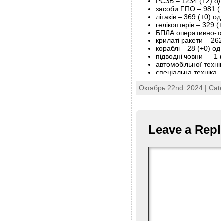
РСЗВ – 1234 (+2) од
засоби ППО ‒ 981 (
літаків – 369 (+0) од
гелікоптерів – 329 (
БПЛА оперативно-так
крилаті ракети ‒ 262
кораблі ‒ 28 (+0) од
підводні човни — 1 
автомобільної техні
спеціальна техніка 
Октябрь 22nd, 2024 | Cat
Leave a Repl