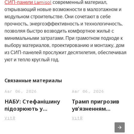
СИП-панели Lamisol
современный материал,
открывающий новые возможности в малоэтажном и
модульном строительстве. Они сочетают в себе
прочность, энергоэффективность и технологичность,
позволяя быстро возводить комфортное жильё с
минимальными затратами. При грамотном подходе к
выбору материалов, проектированию и монтажу, дом
из СИП-панелей прослужит десятилетия, обеспечивая
уют и тепло круглый год.
Связанные материалы
Авг 06, 2026
Авг 06, 2026
НАБУ: Стефанішину
Трамп пригрозив
підозрюють у
ув’язненням
незаконному
джерелам ЗМІ через
VitR
VitR
збагаченні на майже
повідомлення про
14 млн грн
нестачу боєприпасів