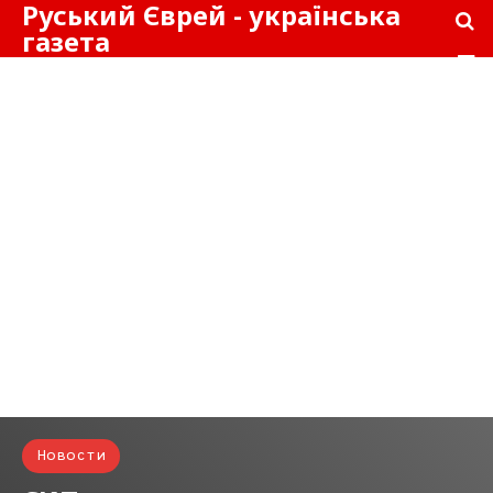
Руський Єврей - українська
газета
Новости