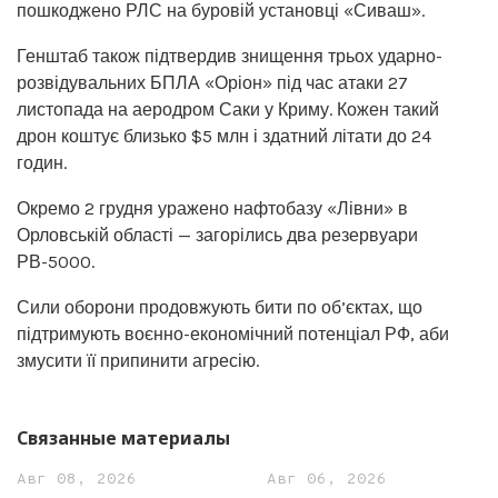
пошкоджено РЛС на буровій установці «Сиваш».
Генштаб також підтвердив знищення трьох ударно-
розвідувальних БПЛА «Оріон» під час атаки 27
листопада на аеродром Саки у Криму. Кожен такий
дрон коштує близько $5 млн і здатний літати до 24
годин.
Окремо 2 грудня уражено нафтобазу «Лівни» в
Орловській області — загорілись два резервуари
РВ-5000.
Сили оборони продовжують бити по об’єктах, що
підтримують воєнно-економічний потенціал РФ, аби
змусити її припинити агресію.
Связанные материалы
Авг 08, 2026
Авг 06, 2026