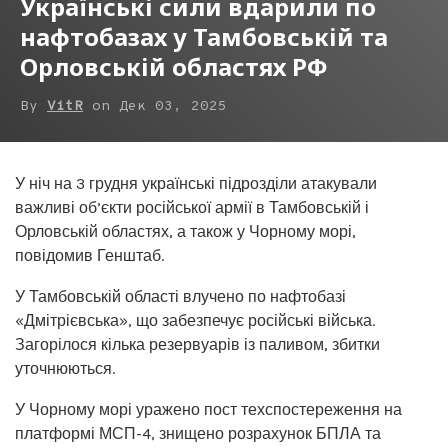
Українські сили вдарили по
нафтобазах у Тамбовській та
Орловській областях РФ
By
VitR
on
Дек 03, 2025
У ніч на 3 грудня українські підрозділи атакували
важливі об’єкти російської армії в Тамбовській і
Орловській областях, а також у Чорному морі,
повідомив Генштаб.
У Тамбовській області влучено по нафтобазі
«Дмітрієвська», що забезпечує російські війська.
Загорілося кілька резервуарів із паливом, збитки
уточнюються.
У Чорному морі уражено пост техспостереження на
платформі МСП-4, знищено розрахунок БПЛА та