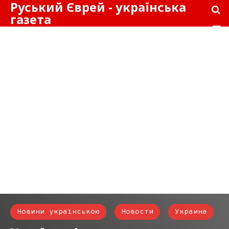
Руський Єврей - українська
газета
Новини українською
Новости
Украина