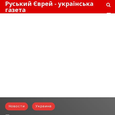
Руський Єврей - українська
газета
Новости
Украина