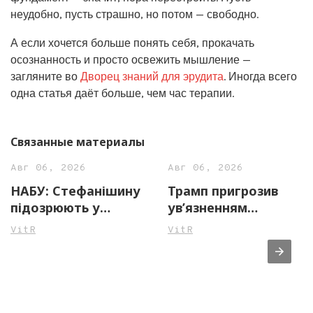
неудобно, пусть страшно, но потом — свободно.
А если хочется больше понять себя, прокачать
осознанность и просто освежить мышление —
загляните во
Дворец знаний для эрудита
. Иногда всего
одна статья даёт больше, чем час терапии.
Связанные материалы
Авг 06, 2026
Авг 06, 2026
НАБУ: Стефанішину
Трамп пригрозив
підозрюють у
ув’язненням
незаконному
джерелам ЗМІ через
VitR
VitR
збагаченні на майже
повідомлення про
14 млн грн
нестачу боєприпасів
у США