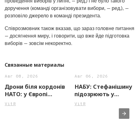
проведення виборів у липні, — ред.) і не було такого
доручення (команді організовувати вибори, — ред.), —
розповіло джерело в команді президента.
Співрозмовник також вказав, що зараз головне питання
— досягнення миру, і говорити, що вже йде підготовка
виборів — зовсім некоректно.
Связанные материалы
Авг 08, 2026
Авг 06, 2026
Дрони біля кордонів
НАБУ: Стефанішину
НАТО: у Європі
підозрюють у
фіксують небезпечні
незаконному
VitR
VitR
інциденти, влада
збагаченні на майже
посилює безпеку
14 млн грн