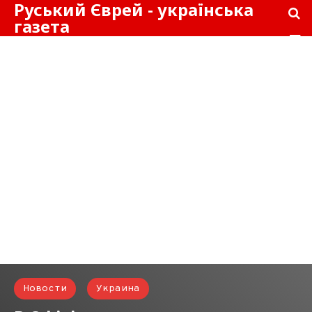
Руський Єврей - українська
газета
Новости
Украина