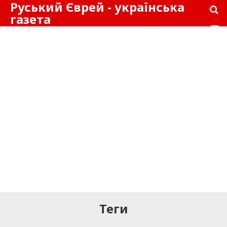
Руський Єврей - українська
газета
Теги