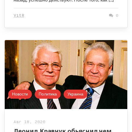
VitR
0
Новости
Политика
Украина
Авг 18, 2020
Леонид Кравчук обьяснил чем