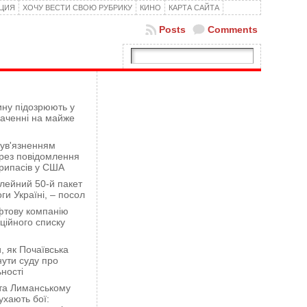
КЦИЯ
ХОЧУ ВЕСТИ СВОЮ РУБРИКУ
КИНО
КАРТА САЙТА
Posts
Comments
ну підозрюють у
гаченні на майже
 ув'язненням
рез повідомлення
рипасів у США
лейний 50-й пакет
ги Україні, – посол
фтову компанію
ційного списку
 як Почаївська
ути суду про
ності
 та Лиманському
хають бої: