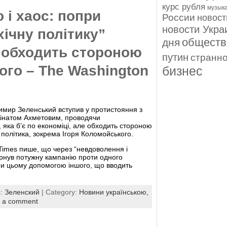
курс рубля
музык
 і хаос: попри
России
новос
новости Укра
хічну політику”
обществ
дня
 обходить стороною
путин
странн
го – The Washington
бизнес
имир Зеленський вступив у протистояння з
інатом Ахметовим, проводячи
”, яка б’є по економіці, але обходить стороною
” політика, зокрема Ігоря Коломойського.
Times пише, що через “невдоволення і
рнув потужну кампанію проти одного
ри цьому допомогою іншого, що вводить
s:
Зеленский
| Category:
Новини українською,
 a comment