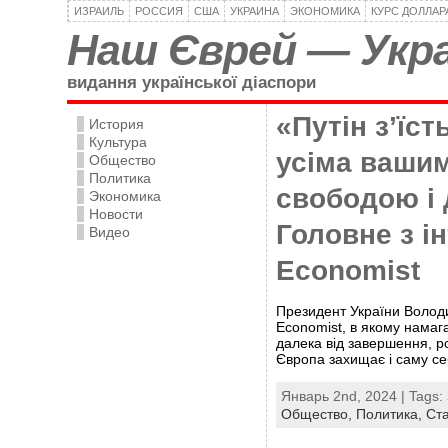
ИЗРАИЛЬ
РОССИЯ
США
УКРАИНА
ЭКОНОМИКА
КУРС ДОЛЛАР
Наш Єврей — Укра
видання української діаспори
«Путін з’їст
История
Культура
усіма вашим
Общество
Политика
свободою і 
Экономика
Новости
Головне з і
Видео
Economist
Президент України Волод
Economist, в якому намага
далека від завершення, р
Європа захищає і саму се
Январь 2nd, 2024 | Tags:
Общество,
Политика,
Ст