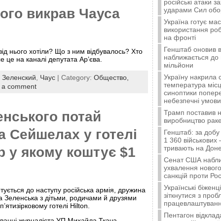
російські атаки з
чого викрав Чауса
ударами Сил об
Україна готує ма
використання ро
на фронті
Генштаб оновив в
ід нього хотіли? Що з ним відбувалось? Хто
наближається до 
е це на каналі депутата Ар’єва.
мільйони
Україну накрила 
:
Зеленский
,
Чаус
| Category:
Общество,
температура місц
 a comment
синоптики попер
небезпечні умови
Трамп поставив н
енського потай
виробництво ракет
а Сейшелах у готелі
Генштаб: за добу
1 360 військових 
тривають на Доне
ер у якому коштує $1
Сенат США набли
ухвалення нового
санкцій проти Рос
Українські біжен
готується до наступу російська армія, дружина
зіткнутися з про
 Зеленська з дітьми, родичами й друзями
працевлаштуванн
’ятизірковому готелі Hilton.
Пентагон відклад
уванні журналіста УП Михайла Ткача.