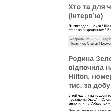
Хто та для 
(інтерв’ю)
Як викрадали Чауса? Що в
стояв за викраденням? Вс
Февраль 8th, 2022 | Tags
Политика,
Статьи
|
Leave
Родина Зел
відпочила н
Hilton, ном
тис. за добу
В той час, як на кордоні 
президента України Олена
відпочили на Сейшелах у п
Про це йдеться в розслід