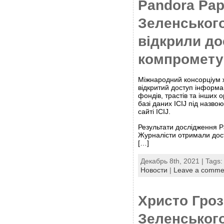
Pandora Pap
Зеленського
відкрили до
компромету
Міжнародний консорціум жу
відкритий доступ інформа
фондів, трастів та інших 
базі даних ICIJ під назво
сайті ICIJ.
Результати дослідження P
Журналісти отримали дос
[…]
Декабрь 8th, 2021 | Tags
Новости
|
Leave a comme
Христо Гроз
Зеленськог