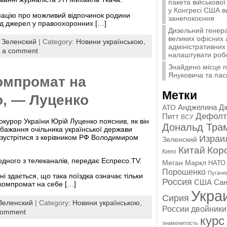
пакета військової
у Конгресі США 
мацію про можливий відпочинок родини
занепокоєння
ід джерел у правоохоронних […]
Дизельний генера
великих офісних 
:
Зеленский
| Category:
Новини українською,
адміністративних 
 a comment
налаштувати роб
Знайдено місце 
Януковича та пас
компромат на
Метки
о, — Луценко
Анджелина Д
АТО
Дефолт
Питт
ВСУ
курор України Юрій Луценко пояснив, як він
Дональд Тра
бажання очільника української держави
зустрітися з керівником РФ Володимиром
Израи
Зеленский
Китай
Кор
Кино
 одного з телеканалів, передає Еспресо.TV.
Меган Маркл
НАТО
Порошенко
Пугаче
ні здається, що така поїздка означає тільки
Россия
США
Сан
компромат на себе […]
Укра
Сирия
Зеленский
| Category:
Новини українською,
России
двойники
comment
курс
знаменитость