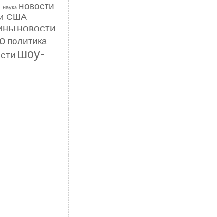
новости
а
наука
ти США
новости
ины
о
политика
шоу-
ости