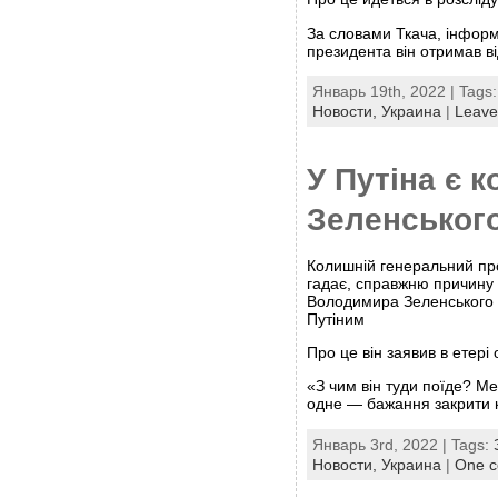
За словами Ткача, інфор
президента він отримав в
Январь 19th, 2022 | Tags
Новости,
Украина
|
Leave
У Путіна є 
Зеленськог
Колишній генеральний про
гадає, справжню причину 
Володимира Зеленського 
Путіним
Про це він заявив в етері
«З чим він туди поїде? Ме
одне — бажання закрити 
Январь 3rd, 2022 | Tags:
Новости,
Украина
|
One 