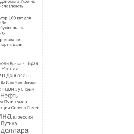
 допомоги Україні:
висловлюють
тор 160 квт для
або
будівель: як
оту
проживання
портні данні
жоли
Брэд
Британия
 России
мп
Донбасс
ЕС
ль
Илон Маск
История
онавирус
Крым
Нефть
Путин умер
ва
кции
Селена Гомес
ина
агрессия
 Путина
 доллара