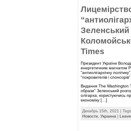
Лицемірство
“антиолігар
Зеленський
Коломойсько
Times
Президент України Волод
енергетичним магнатом Р
“антиолігархічну політику
“покровителів і спонсорів
Видання The Washington 
образи” Зеленський розго
олігарха, користуючись п
економіку […]
Декабрь 15th, 2021 | Tag
Новости,
Украина
|
Leave