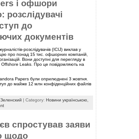
ers і офшори
: розслідувачі
ступ до
ючих документів
рналістів-розслідувачів (ICIJ) виклав у
цію про понад 15 тис. офшорних компаній,
організацій. Вони доступні для перегляду в
ю Offshore Leaks. Про це повідомляють на
andora Papers були оприлюднені 3 жовтня.
туп до майже 12 млн конфіденційних файлів
:
Зеленский
| Category:
Новини українською,
nt
єв спростував заяви
о щодо