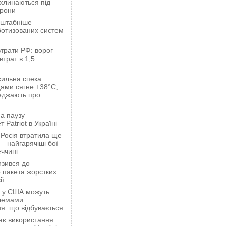
ахлинаються під
орони
сштабніше
ботизованих систем
трати РФ: ворог
втрат в 1,5
сильна спека:
ями сягне +38°C,
еджають про
а паузу
 Patriot в Україні
 Росія втратила ще
— найгарячіші бої
ччині
зився до
 пакета жорстких
ії
ці у США можуть
блемами
я: що відбувається
ає використання