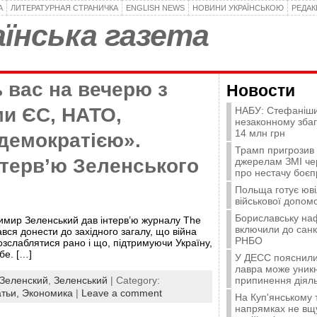
А
ЛИТЕРАТУРНАЯ СТРАНИЧКА
ENGLISH NEWS
НОВИНИ УКРАЇНСЬКОЮ
РЕДА
їнська газета
ь вас на вечерю з
Новости
и ЄС, НАТО,
НАБУ: Стефаніши
незаконному зба
14 млн грн
демократією».
Трамп пригрозив
нтерв’ю Зеленського
джерелам ЗМІ че
про нестачу боєп
Польща готує юві
військової допомо
Бориславську на
имир Зеленський дав інтерв’ю журналу The
включили до санк
вся донести до західного загалу, що війна
РНБО
озслаблятися рано і що, підтримуючи Україну,
бе. […]
У ДЕСС пояснили,
лавра може уникн
Зеленский
,
Зеленський
| Category:
припинення діяль
атьи,
Экономика
|
Leave a comment
На Куп'янському
напрямках не вщу