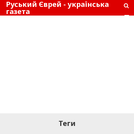
Руський Єврей - українська
газета
Теги