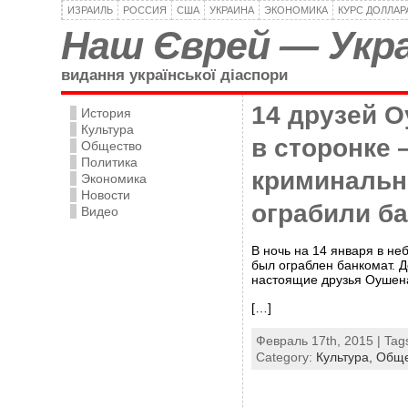
ИЗРАИЛЬ
РОССИЯ
США
УКРАИНА
ЭКОНОМИКА
КУРС ДОЛЛАР
Наш Єврей — Укра
видання української діаспори
14 друзей О
История
Культура
в сторонке 
Общество
Политика
криминаль
Экономика
Новости
ограбили б
Видео
В ночь на 14 января в н
был ограблен банкомат. 
настоящие друзья Оушена
[…]
Февраль 17th, 2015 | Tag
Category:
Культура,
Обще