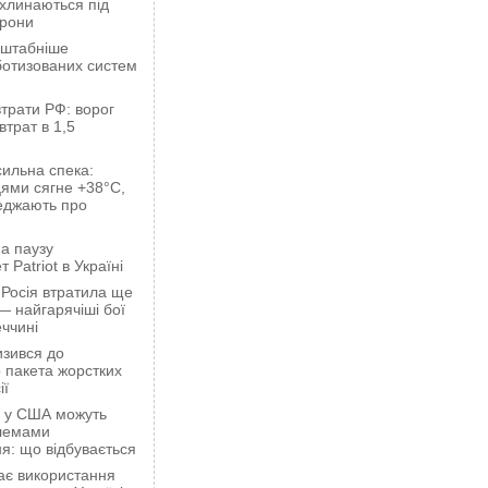
ахлинаються під
орони
сштабніше
ботизованих систем
трати РФ: ворог
втрат в 1,5
сильна спека:
ями сягне +38°C,
еджають про
а паузу
 Patriot в Україні
 Росія втратила ще
— найгарячіші бої
ччині
зився до
 пакета жорстких
ії
ці у США можуть
блемами
я: що відбувається
ає використання