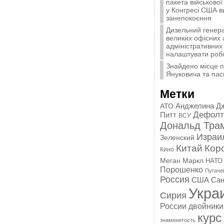
пакета військової
у Конгресі США 
занепокоєння
Дизельний генера
великих офісних 
адміністративних 
налаштувати роб
Знайдено місце 
Януковича та пас
Метки
Анджелина Д
АТО
Дефолт
Питт
ВСУ
Дональд Тра
Израи
Зеленский
Китай
Кор
Кино
Меган Маркл
НАТО
Порошенко
Пугаче
Россия
США
Сан
Укра
Сирия
России
двойники
курс
знаменитость