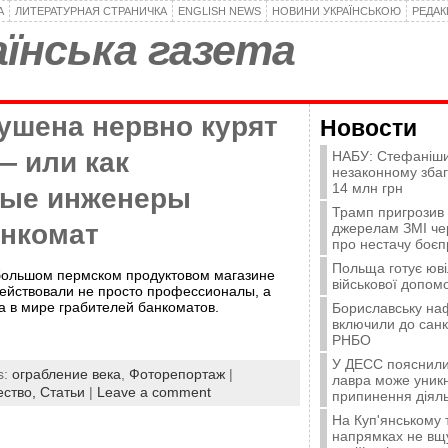
А
ЛИТЕРАТУРНАЯ СТРАНИЧКА
ENGLISH NEWS
НОВИНИ УКРАЇНСЬКОЮ
РЕДА
їнська газета
ушена нервно курят
Новости
— или как
НАБУ: Стефаніши
незаконному зба
14 млн грн
ные инженеры
Трамп пригрозив
анкомат
джерелам ЗМІ че
про нестачу боєп
Польща готує юві
ебольшом пермском продуктовом магазине
військової допомо
Действовали не просто профессионалы, а
 в мире грабителей банкоматов.
Бориславську на
включили до санк
РНБО
У ДЕСС пояснили,
s:
ограбление века
,
Фоторепортаж
|
лавра може уникн
ство,
Статьи
|
Leave a comment
припинення діяль
На Куп'янському
напрямках не вщу