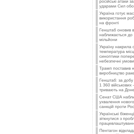
російські атаки з
ударами Сил об
Україна готує ма
використання ро
на фронті
Генштаб оновив в
наближається до 
мільйони
Україну накрила 
температура місц
синоптики попер
небезпечні умови
Трамп поставив н
виробництво ракет
Генштаб: за добу
1 360 військових 
тривають на Доне
Сенат США набли
ухвалення нового
санкцій проти Рос
Українські біжен
зіткнутися з про
працевлаштуванн
Пентагон відклад