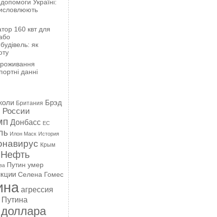
 допомоги Україні:
висловлюють
тор 160 квт для
або
будівель: як
оту
проживання
портні данні
жоли
Брэд
Британия
 России
мп
Донбасс
ЕС
ль
Илон Маск
История
онавирус
Крым
Нефть
Путин умер
ва
кции
Селена Гомес
ина
агрессия
 Путина
 доллара