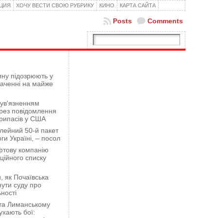
КЦИЯ
ХОЧУ ВЕСТИ СВОЮ РУБРИКУ
КИНО
КАРТА САЙТА
Posts
Comments
ну підозрюють у
гаченні на майже
 ув'язненням
рез повідомлення
рипасів у США
лейний 50-й пакет
ги Україні, – посол
фтову компанію
ційного списку
 як Почаївська
ути суду про
ності
 та Лиманському
хають бої: