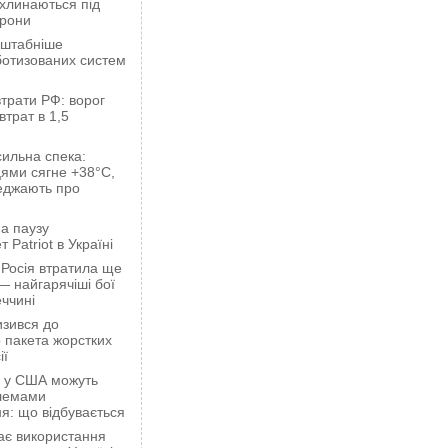
ахлинаються під
орони
сштабніше
ботизованих систем
трати РФ: ворог
втрат в 1,5
сильна спека:
ями сягне +38°C,
еджають про
а паузу
 Patriot в Україні
 Росія втратила ще
— найгарячіші бої
ччині
зився до
 пакета жорстких
ії
ці у США можуть
блемами
я: що відбувається
ає використання