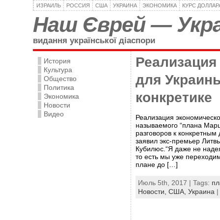
ИЗРАИЛЬ
РОССИЯ
США
УКРАИНА
ЭКОНОМИКА
КУРС ДОЛЛАР
Наш Єврей — Укра
видання української діаспори
Реализация
История
Культура
для Украины
Общество
Политика
конкретике
Экономика
Новости
Видео
Реализация экономическо
называемого “плана Марш
разговоров к конкретным
заявил экс-премьер Литв
Кубилюс.“Я даже не надея
то есть мы уже переходим
плане до […]
Июль 5th, 2017 | Tags:
пл
Новости,
США,
Украина