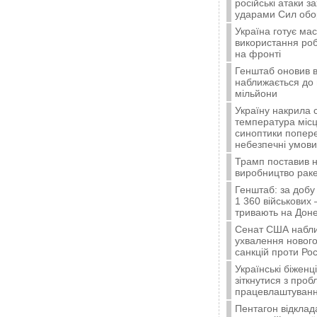
російські атаки з
ударами Сил об
Україна готує ма
використання ро
на фронті
Генштаб оновив в
наближається до 
мільйони
Україну накрила 
температура місц
синоптики попер
небезпечні умови
Трамп поставив н
виробництво ракет
Генштаб: за добу
1 360 військових 
тривають на Доне
Сенат США набли
ухвалення нового
санкцій проти Рос
Українські біжен
зіткнутися з про
працевлаштуванн
Пентагон відклад