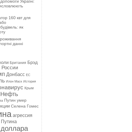
 допомоги Україні:
висловлюють
тор 160 квт для
або
будівель: як
оту
проживання
портні данні
жоли
Брэд
Британия
 России
мп
Донбасс
ЕС
ль
Илон Маск
История
онавирус
Крым
Нефть
Путин умер
ва
кции
Селена Гомес
ина
агрессия
 Путина
 доллара