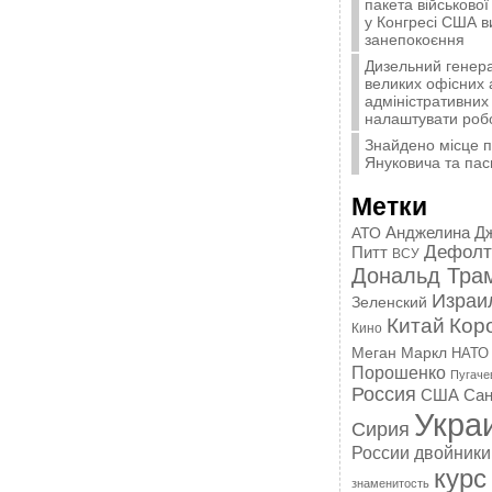
пакета військової
у Конгресі США 
занепокоєння
Дизельний генера
великих офісних 
адміністративних 
налаштувати роб
Знайдено місце 
Януковича та пас
Метки
Анджелина Д
АТО
Дефолт
Питт
ВСУ
Дональд Тра
Израи
Зеленский
Китай
Кор
Кино
Меган Маркл
НАТО
Порошенко
Пугаче
Россия
США
Сан
Укра
Сирия
России
двойники
курс
знаменитость