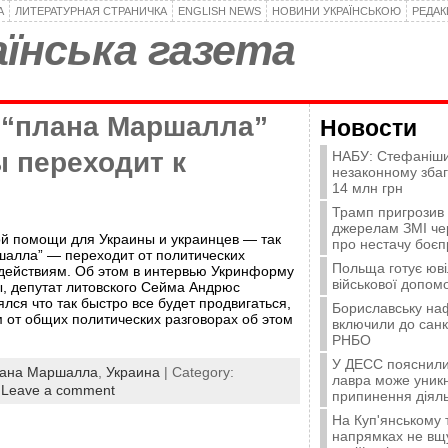
А
ЛИТЕРАТУРНАЯ СТРАНИЧКА
ENGLISH NEWS
НОВИНИ УКРАЇНСЬКОЮ
РЕДА
їнська газета
 “плана Маршалла”
Новости
 переходит к
НАБУ: Стефаніши
незаконному зба
14 млн грн
Трамп пригрозив
джерелам ЗМІ че
й помощи для Украины и украинцев — так
про нестачу боєп
алла” — переходит от политических
Польща готує юві
 действиям. Об этом в интервью Укринформу
військової допомо
ы, депутат литовского Сейма Андрюс
лся что так быстро все будет продвигаться,
Бориславську на
 от общих политических разговорах об этом
включили до санк
РНБО
У ДЕСС пояснили,
ана Маршалла
,
Украина
| Category:
лавра може уникн
|
Leave a comment
припинення діяль
На Куп'янському
напрямках не вщу