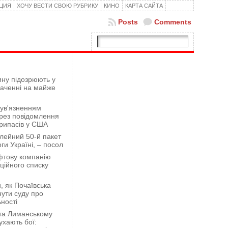
КЦИЯ
ХОЧУ ВЕСТИ СВОЮ РУБРИКУ
КИНО
КАРТА САЙТА
Posts
Comments
ну підозрюють у
гаченні на майже
 ув'язненням
рез повідомлення
рипасів у США
лейний 50-й пакет
ги Україні, – посол
фтову компанію
ційного списку
 як Почаївська
ути суду про
ності
 та Лиманському
хають бої: