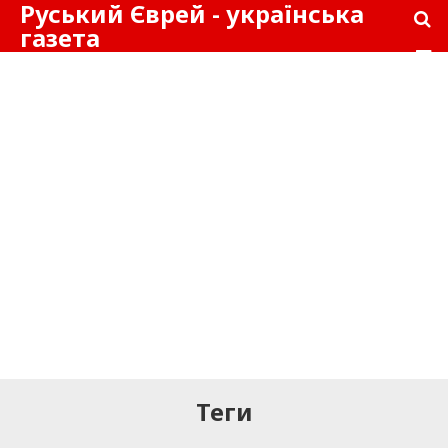
Руський Єврей - українська
газета
Теги