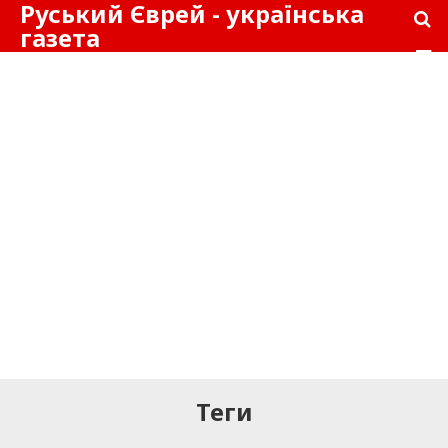
Руський Єврей - українська
газета
Теги