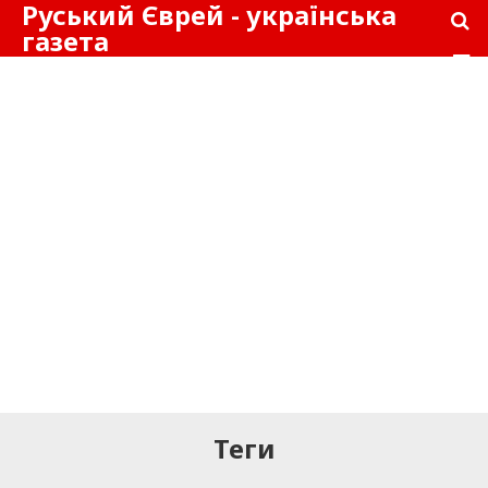
Руський Єврей - українська
газета
Теги