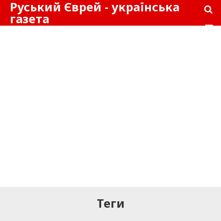
Руський Єврей - українська
газета
Теги