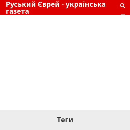
Руський Єврей - українська
газета
Теги