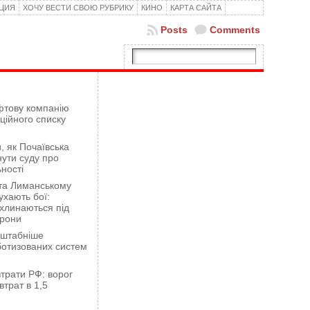
КЦИЯ
ХОЧУ ВЕСТИ СВОЮ РУБРИКУ
КИНО
КАРТА САЙТА
Posts
Comments
фтову компанію
ційного списку
 як Почаївська
ути суду про
ності
 та Лиманському
хають бої:
ахлинаються під
орони
сштабніше
ботизованих систем
трати РФ: ворог
втрат в 1,5