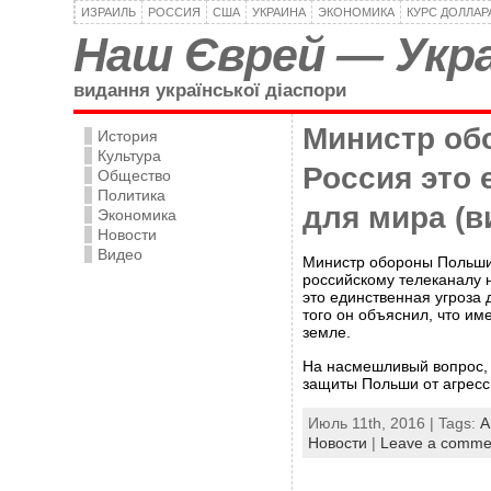
ИЗРАИЛЬ
РОССИЯ
США
УКРАИНА
ЭКОНОМИКА
КУРС ДОЛЛАР
Наш Єврей — Укра
видання української діаспори
Министр об
История
Культура
Россия это 
Общество
Политика
для мира (в
Экономика
Новости
Видео
Министр обороны Польши
российскому телеканалу 
это единственная угроза 
того он объяснил, что им
земле.
На насмешливый вопрос, 
защиты Польши от агресс
Июль 11th, 2016 | Tags:
А
Новости
|
Leave a comme