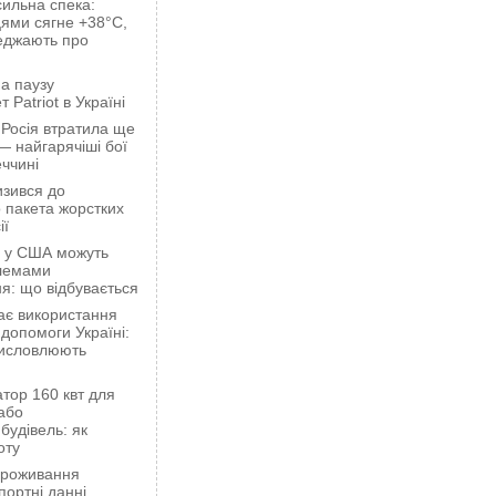
сильна спека:
ями сягне +38°C,
еджають про
а паузу
 Patriot в Україні
 Росія втратила ще
— найгарячіші бої
ччині
зився до
 пакета жорстких
ії
ці у США можуть
блемами
я: що відбувається
ає використання
 допомоги Україні:
висловлюють
тор 160 квт для
або
будівель: як
оту
проживання
портні данні