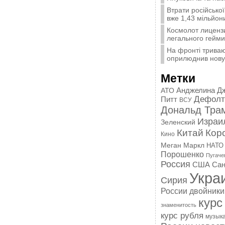
Втрати російської
вже 1,43 мільйон
Космолот лиценз
легального гейми
На фронті триваю
оприлюднив нову 
Метки
Анджелина Д
АТО
Дефолт
Питт
ВСУ
Дональд Тра
Израи
Зеленский
Китай
Кор
Кино
Меган Маркл
НАТО
Порошенко
Пугаче
Россия
США
Сан
Укра
Сирия
России
двойники
курс
знаменитость
курс рубля
музык