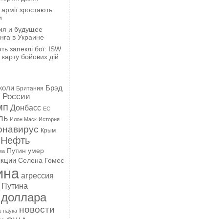
 армії зростають:
и
ия и будущее
нга в Украине
ть запеклі бої: ISW
карту бойових дій
жоли
Брэд
Британия
 России
мп
Донбасс
ЕС
ль
Илон Маск
История
онавирус
Крым
Нефть
Путин умер
ва
кции
Селена Гомес
ина
агрессия
 Путина
 доллара
новости
а
наука