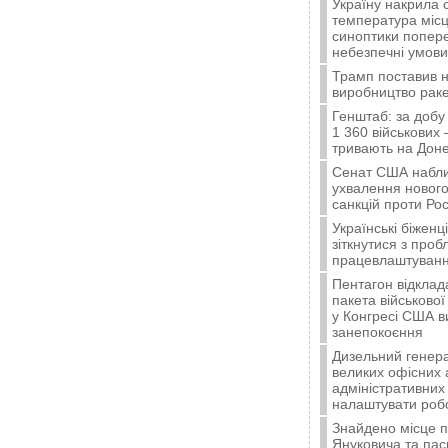
Україну накрила 
температура місц
синоптики попер
небезпечні умови
Трамп поставив н
виробництво ракет
Генштаб: за добу
1 360 військових 
тривають на Доне
Сенат США набли
ухвалення нового
санкцій проти Рос
Українські біжен
зіткнутися з про
працевлаштуванн
Пентагон відклад
пакета військової
у Конгресі США 
занепокоєння
Дизельний генера
великих офісних 
адміністративних 
налаштувати роб
Знайдено місце 
Януковича та пас