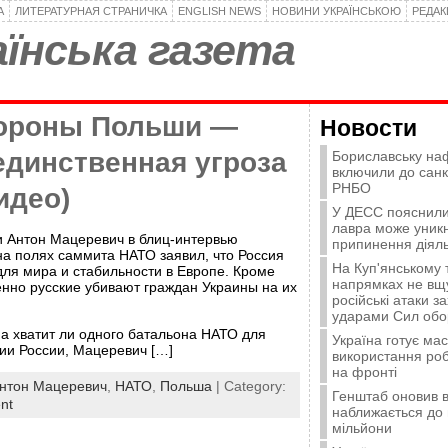
А
ЛИТЕРАТУРНАЯ СТРАНИЧКА
ENGLISH NEWS
НОВИНИ УКРАЇНСЬКОЮ
РЕДА
їнська газета
ороны Польши —
Новости
единственная угроза
Бориславську на
включили до санк
РНБО
идео)
У ДЕСС пояснили,
лавра може уникн
 Антон Мацеревич в блиц-интервью
припинення діяль
на полях саммита НАТО заявил, что Россия
На Куп'янському
для мира и стабильности в Европе. Кроме
напрямках не вщу
енно русские убивают граждан Украины на их
російські атаки з
ударами Сил об
а хватит ли одного батальона НАТО для
Україна готує ма
ии России, Мацеревич […]
використання ро
на фронті
нтон Мацеревич
,
НАТО
,
Польша
| Category:
Генштаб оновив в
nt
наближається до 
мільйони