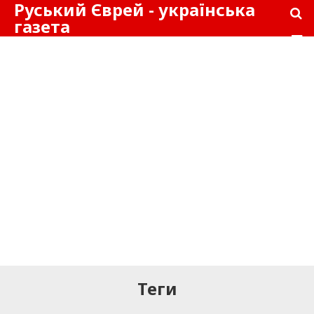
Руський Єврей - українська
газета
Теги