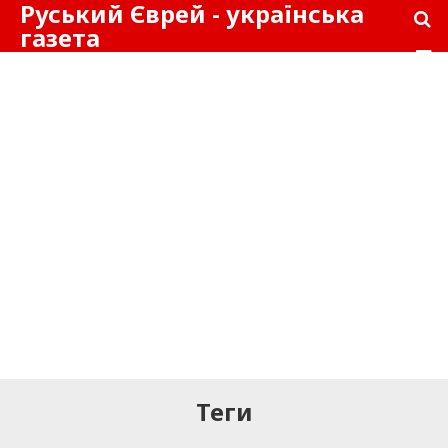
Руський Єврей - українська
газета
Теги