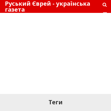
Руський Єврей - українська
газета
Теги