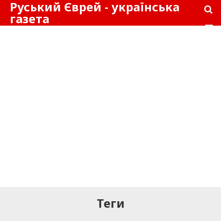
Руський Єврей - українська
газета
Теги