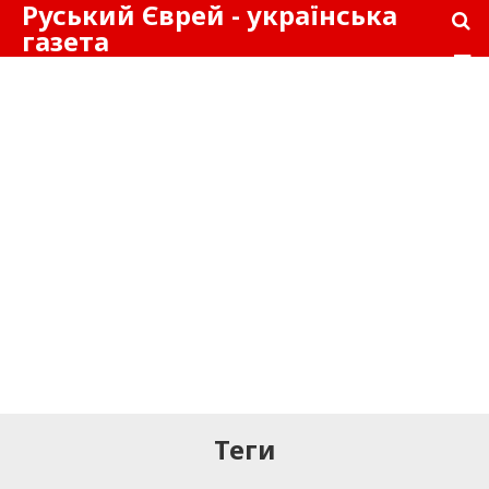
Руський Єврей - українська
газета
Теги