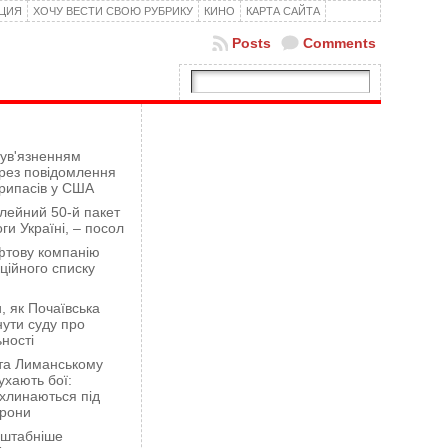
КЦИЯ
ХОЧУ ВЕСТИ СВОЮ РУБРИКУ
КИНО
КАРТА САЙТА
Posts
Comments
 ув'язненням
рез повідомлення
рипасів у США
лейний 50-й пакет
ги Україні, – посол
фтову компанію
ційного списку
 як Почаївська
ути суду про
ності
 та Лиманському
хають бої:
ахлинаються під
орони
сштабніше