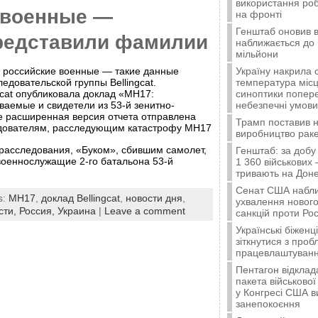
використання ро
 военные —
на фронті
Генштаб оновив в
представили фамилии
наближається до 
мільйони
Україну накрила 
 российские военные — такие данные
температура місц
едовательской группы Bellingcat.
синоптики попер
gcat опубликовала доклад «MH17:
небезпечні умови
аемые и свидетели из 53-й зенитно-
е расширенная версия отчета отправлена
Трамп поставив н
едователям, расследующим катастрофу MH17
виробництво ракет
расследования, «Буком», сбившим самолет,
Генштаб: за добу
 военнослужащие 2-го батальона 53-й
1 360 військових 
тривають на Доне
Сенат США набли
s:
MH17
,
доклад Bellingcat
,
новости дня
,
ухвалення нового
сти,
Россия,
Украина
|
Leave a comment
санкцій проти Рос
Українські біжен
зіткнутися з про
працевлаштуванн
Пентагон відклад
пакета військової
у Конгресі США 
занепокоєння