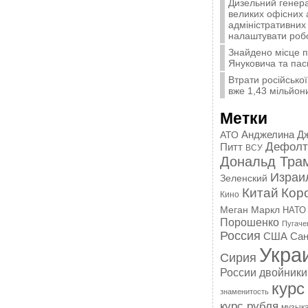
Дизельний генера
великих офісних 
адміністративних 
налаштувати роб
Знайдено місце 
Януковича та пас
Втрати російської
вже 1,43 мільйон
Метки
Анджелина Д
АТО
Дефолт
Питт
ВСУ
Дональд Тра
Израи
Зеленский
Китай
Кор
Кино
Меган Маркл
НАТО
Порошенко
Пугаче
Россия
США
Сан
Укра
Сирия
России
двойники
курс
знаменитость
курс рубля
музык