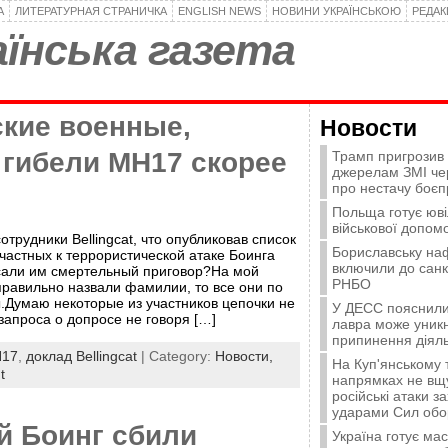
А
ЛИТЕРАТУРНАЯ СТРАНИЧКА
ENGLISH NEWS
НОВИНИ УКРАЇНСЬКОЮ
РЕДА
їнська газета
ские военные,
Новости
 гибели MH17 скорее
Трамп пригрозив
джерелам ЗМІ че
про нестачу боєп
Польща готує юві
військової допомо
трудники Bellingcat, что опубликовав список
Бориславську на
частных к террористической атаке Боинга
включили до санк
сали им смертельный приговор?На мой
РНБО
правильно назвали фамилии, то все они по
.Думаю некоторые из участников цепочки не
У ДЕСС пояснили,
запроса о допросе не говоря […]
лавра може уникн
припинення діяль
17
,
доклад Bellingcat
| Category:
Новости,
На Куп'янському
t
напрямках не вщу
російські атаки з
ударами Сил об
й Боинг сбили
Україна готує ма