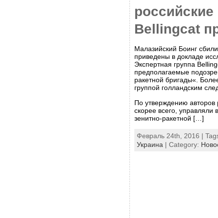
российские
Bellingcat 
Малазийский Боинг сбили
приведены в докладе иссл
Экспертная группа Bellin
предполагаемые подозрев
ракетной бригады«. Боле
группой голландским сл
По утверждению авторов 
скорее всего, управляли
зенитно-ракетной […]
Февраль 24th, 2016 | Tag
Украина
| Category:
Ново