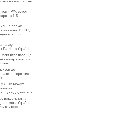
ботизованих систем
трати РФ: ворог
втрат в 1,5
сильна спека:
ями сягне +38°C,
еджають про
а паузу
 Patriot в Україні
 Росія втратила ще
— найгарячіші бої
ччині
зився до
 пакета жорстких
ії
ці у США можуть
блемами
я: що відбувається
ає використання
 допомоги Україні:
висловлюють