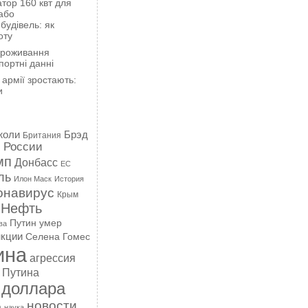
тор 160 квт для
або
будівель: як
оту
проживання
портні данні
 армії зростають:
и
жоли
Брэд
Британия
 России
мп
Донбасс
ЕС
ль
Илон Маск
История
онавирус
Крым
Нефть
Путин умер
ва
кции
Селена Гомес
ина
агрессия
 Путина
 доллара
новости
а
наука