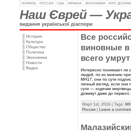
ИЗРАИЛЬ
РОССИЯ
США
УКРАИНА
ЭКОНОМИКА
КУРС ДОЛЛАР
Наш Єврей — Укра
видання української діаспори
Все россий
История
Культура
виновные в
Общество
Политика
всего умрут
Экономика
Новости
Видео
Интересно понимают ли со
людей, по их мнению при
MH17, они по сути подпи
личный взгляд, если они 
сути — ходячие мертвецы
доживут даже до первого 
Март 1st, 2016 | Tags:
MH
Россия
|
Leave a commen
Малазийски