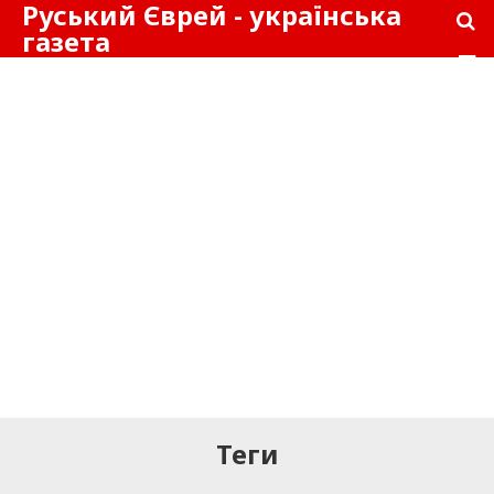
Руський Єврей - українська
газета
Теги