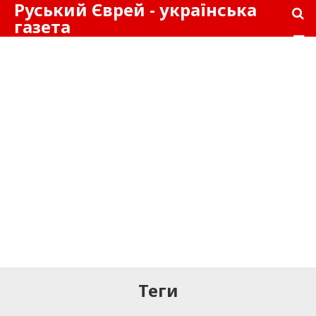
Руський Єврей - українська
газета
Теги