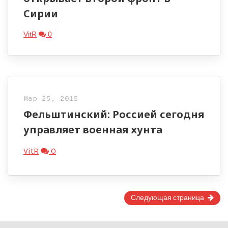
Сирии
VitR
0
Мар 25, 2015
Фельштинский: Россией сегодня
управляет военная хунта
VitR
0
Страница
Следующая страница
1
of