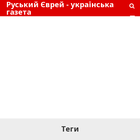
Руський Єврей - українська
газета
Теги