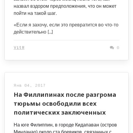
назвал вздором предположения, что он может
пойти на такой шаг.
«Если я захочу, если это превратится во что-то
действительно […]
VitR
0
Янв 04, 2017
На Филлипинах после разгрома
тюрьмы освободили всех
политических заключенных
На юге Филиппин, в городе Кидапаван (остров
Минданао) около ста боевиков, связанных с