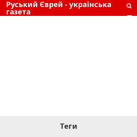
Руський Єврей - українська
газета
Теги