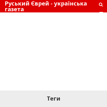
Руський Єврей - українська
газета
Теги