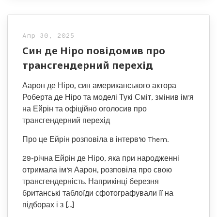
Апр 30, 2025
Син де Ніро повідомив про
трансгендерний перехід
Аарон де Ніро, син американського актора
Роберта де Ніро та моделі Тукі Сміт, змінив імʼя
на Ейрін та офіційно оголосив про
трансгендерний перехід
Про це Ейрін розповіла в інтервʼю Them.
29-річна Ейрін де Ніро, яка при народженні
отримала імʼя Аарон, розповіла про свою
трансгендерність. Наприкінці березня
британські таблоїди сфотографували її на
підборах і з […]