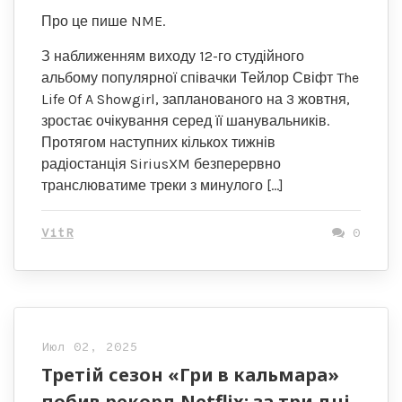
Про це пише NME.
З наближенням виходу 12-го студійного
альбому популярної співачки Тейлор Свіфт The
Life Of A Showgirl, запланованого на 3 жовтня,
зростає очікування серед її шанувальників.
Протягом наступних кількох тижнів
радіостанція SiriusXM безперервно
транслюватиме треки з минулого […]
VitR
0
Июл 02, 2025
Третій сезон «Гри в кальмара»
побив рекорд Netflix: за три дні