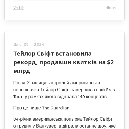
VitR
0
Дек 09, 2024
Тейлор Свіфт встановила
рекорд, продавши квитків на $2
млрд
Після 21 місяця гастролей американська
попспівачка Тейлор Свіфт завершила свій Eras
Tour, у рамках якого відіграла 149 концертів
Про це пише The Guardian.
34-річна американська попзірка Тейлор Свіфт
8 грудня у Ванкувері відіграла останнє шоу, яке