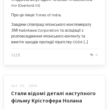
III» (Overlord III)
Про це пише Times of India.
Завдяки співпраці японського конгломерату
ЗМІ Kadokawa Corporation та асоціації з
розповсюдження японського контенту та
вжиття заходів протидії піратству CODA […]
VitR
0
Окт 22, 2024
Стали відомі деталі наступного
фільму Крістофера Нолана