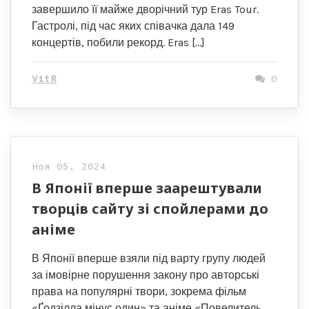
завершило її майже дворічний тур Eras Tour.
Гастролі, під час яких співачка дала 149
концертів, побили рекорд. Eras […]
VitR
0
Ноя 05, 2024
В Японії вперше заарештували
творців сайту зі спойлерами до
аніме
В Японії вперше взяли під варту групу людей
за імовірне порушення закону про авторські
права на популярні твори, зокрема фільм
«Ґодзілла мінус один» та аніме «Повелитель