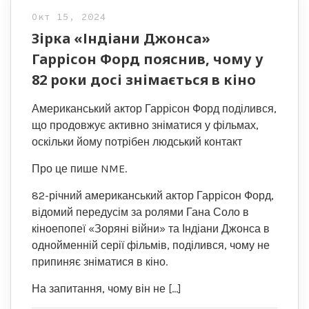
Окт 15, 2024
Зірка «Індіани Джонса»
Гаррісон Форд пояснив, чому у
82 роки досі знімається в кіно
Американський актор Гаррісон Форд поділився,
що продовжує активно зніматися у фільмах,
оскільки йому потрібен людський контакт
Про це пише NME.
82-річний американський актор Гаррісон Форд,
відомий передусім за ролями Гана Соло в
кіноепопеї «Зоряні війни» та Індіани Джонса в
однойменній серії фільмів, поділився, чому не
припиняє зніматися в кіно.
На запитання, чому він не […]