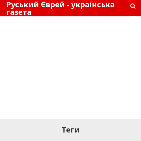
Руський Єврей - українська
газета
Теги