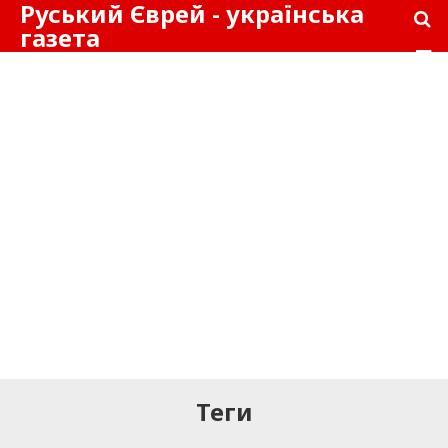
Руський Єврей - українська
газета
Теги