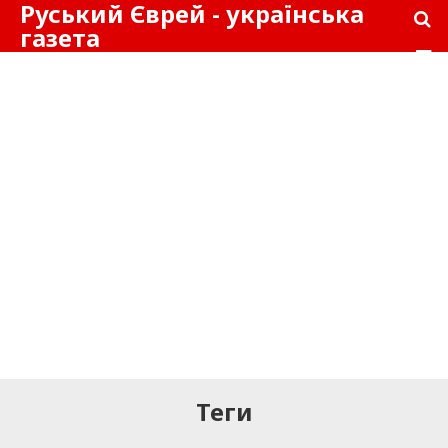
Руський Єврей - українська
газета
Теги