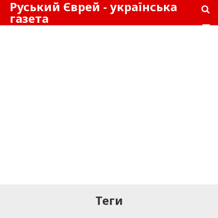
Руський Єврей - українська
газета
Теги