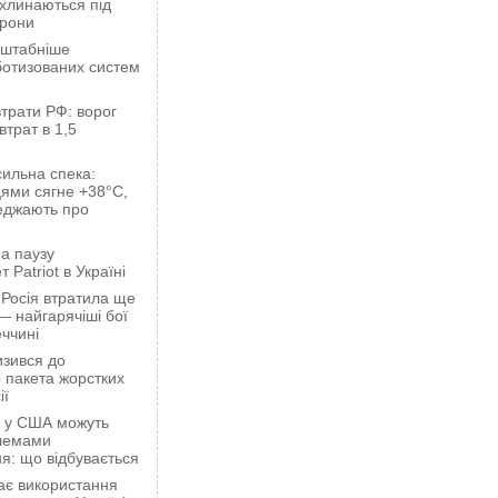
ахлинаються під
орони
сштабніше
ботизованих систем
трати РФ: ворог
втрат в 1,5
сильна спека:
ями сягне +38°C,
еджають про
а паузу
 Patriot в Україні
 Росія втратила ще
— найгарячіші бої
ччині
зився до
 пакета жорстких
ії
ці у США можуть
блемами
я: що відбувається
ає використання