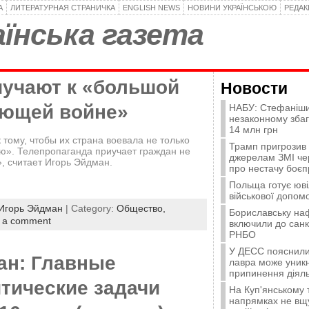
А
ЛИТЕРАТУРНАЯ СТРАНИЧКА
ENGLISH NEWS
НОВИНИ УКРАЇНСЬКОЮ
РЕДА
їнська газета
иучают к «большой
Новости
ющей войне»
НАБУ: Стефаніши
незаконному зба
14 млн грн
 тому, чтобы их страна воевала не только
Трамп пригрозив
ию». Телепропаганда приучает граждан не
джерелам ЗМІ че
, считает Игорь Эйдман.
про нестачу боєп
Польща готує юві
військової допомо
Игорь Эйдман
| Category:
Общество,
Бориславську на
 a comment
включили до санк
РНБО
У ДЕСС пояснили,
ан: Главные
лавра може уникн
припинення діяль
тические задачи
На Куп'янському
напрямках не вщу