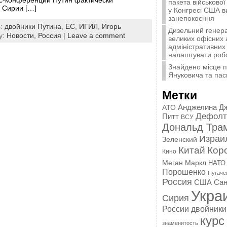
пакета військової
в Сирии […]
у Конгресі США 
занепокоєння
s:
двойники Путина
,
ЕС
,
ИГИЛ
,
Игорь
Дизельний генера
y:
Новости,
Россия
|
Leave a comment
великих офісних 
адміністративних 
налаштувати роб
Знайдено місце 
Януковича та пас
Метки
Анджелина Д
АТО
Дефолт
Питт
ВСУ
Дональд Тра
Израи
Зеленский
Китай
Кор
Кино
Меган Маркл
НАТО
Порошенко
Пугаче
Россия
США
Сан
Укра
Сирия
России
двойники
курс
знаменитость