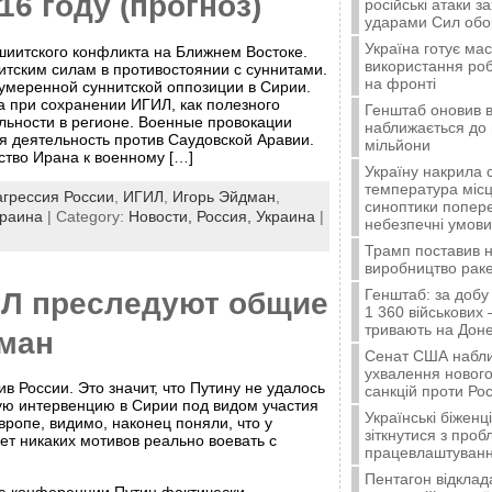
16 году (прогноз)
російські атаки з
ударами Сил об
Україна готує ма
-шиитского конфликта на Ближнем Востоке.
використання ро
тским силам в противостоянии с суннитами.
на фронті
умеренной суннитской оппозиции в Сирии.
 при сохранении ИГИЛ, как полезного
Генштаб оновив в
ьности в регионе. Военные провокации
наближається до 
я деятельность против Саудовской Аравии.
мільйони
ство Ирана к военному […]
Україну накрила 
температура місц
агрессия России
,
ИГИЛ
,
Игорь Эйдман
,
синоптики попер
краина
| Category:
Новости,
Россия,
Украина
|
небезпечні умови
Трамп поставив н
виробництво ракет
Генштаб: за добу
ИЛ преследуют общие
1 360 військових 
тривають на Доне
ман
Сенат США набли
ухвалення нового
в России. Это значит, что Путину не удалось
санкцій проти Рос
ую интервенцию в Сирии под видом участия
Українські біжен
вропе, видимо, наконец поняли, что у
зіткнутися з про
ет никаких мотивов реально воевать с
працевлаштуванн
Пентагон відклад
с-конференции Путин фактически