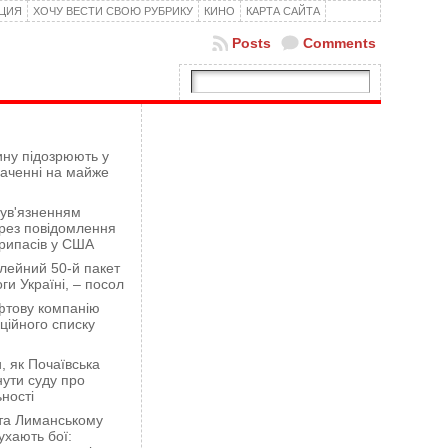
КЦИЯ
ХОЧУ ВЕСТИ СВОЮ РУБРИКУ
КИНО
КАРТА САЙТА
Posts
Comments
ну підозрюють у
гаченні на майже
 ув'язненням
рез повідомлення
рипасів у США
лейний 50-й пакет
ги Україні, – посол
фтову компанію
ційного списку
 як Почаївська
ути суду про
ності
 та Лиманському
хають бої: