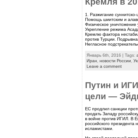
Кремля в 20
1. Разжигание суннитско
Помощь шиитским и алави
Физическое уничтожение 
Укрепление режима Асада
Кремлю фактора нестабил
против Турции. Подрывна
Негласное подстрекатель
Январь 6th, 2016 | Tags:
Иран
,
новости России
,
У
Leave a comment
Путин и ИГ
цели — Эйд
ЕС продлил санкции проти
продать Западу российск
в войне против ИГИЛ. В Е
российского президента н
исламистами.
На своей последней прес