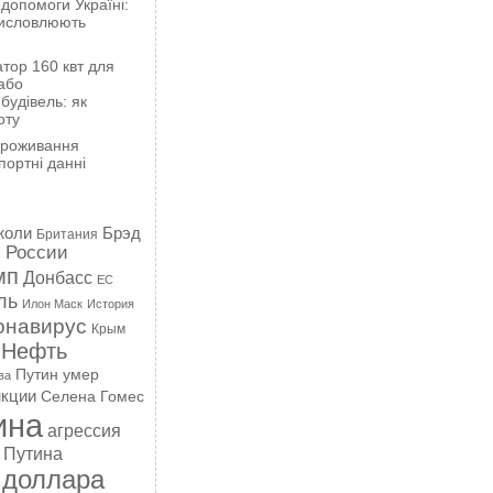
 допомоги Україні:
висловлюють
тор 160 квт для
або
будівель: як
оту
проживання
портні данні
жоли
Брэд
Британия
 России
мп
Донбасс
ЕС
ль
Илон Маск
История
онавирус
Крым
Нефть
Путин умер
ва
кции
Селена Гомес
ина
агрессия
 Путина
 доллара