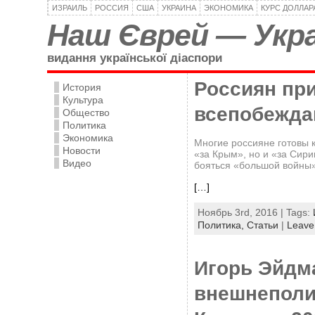
ИЗРАИЛЬ
РОССИЯ
США
УКРАИНА
ЭКОНОМИКА
КУРС ДОЛЛАР
Наш Єврей — Укра
видання української діаспори
Россиян пр
История
Культура
всепобежда
Общество
Политика
Экономика
Многие россияне готовы к
Новости
«за Крым», но и «за Сир
Видео
бояться «большой войны»
[…]
Ноябрь 3rd, 2016 | Tags:
Политика,
Статьи
|
Leave
Игорь Эйдм
внешнеполи