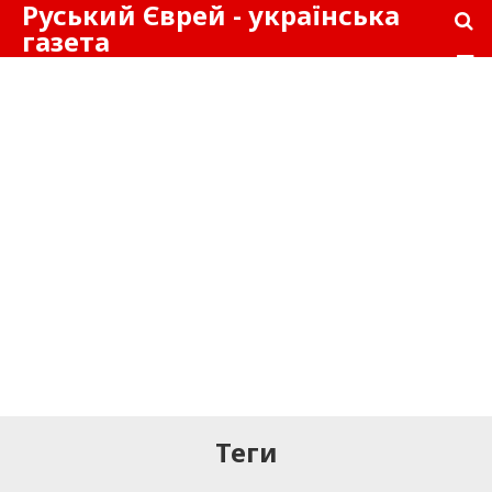
Руський Єврей - українська
газета
Теги