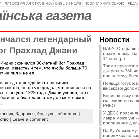
А
ЛИТЕРАТУРНАЯ СТРАНИЧКА
ENGLISH NEWS
НОВИНИ УКРАЇНСЬКОЮ
РЕДА
їнська газета
ончался легендарный
Новости
ог Прахлад Джани
НАБУ: Стефаніши
незаконному зба
14 млн грн
 Индии скончался 90-летний йог Прахлад
Трамп пригрозив
жани, известный тем, что якобы больше 70
джерелам ЗМІ че
ет не пил и не ел.
про нестачу боєп
очная дата рождения отшельника
Польща готує юві
еизвестна, но он утверждал, что появился на
військової допомо
вет в августе 1929 года. Джани уверял, что в
Бориславську на
 богиня, и благодаря этому он может жить
включили до санк
…]
РНБО
У ДЕСС пояснили,
ховник
,
Здоровье
,
йог
,
культ
,
общество
|
лавра може уникн
ство
|
Leave a comment
припинення діяль
На Куп'янському
напрямках не вщу