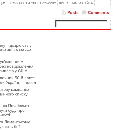
КЦИЯ
ХОЧУ ВЕСТИ СВОЮ РУБРИКУ
КИНО
КАРТА САЙТА
Posts
Comments
ну підозрюють у
гаченні на майже
 ув'язненням
рез повідомлення
рипасів у США
лейний 50-й пакет
ги Україні, – посол
фтову компанію
ційного списку
 як Почаївська
ути суду про
ності
 та Лиманському
хають бої: