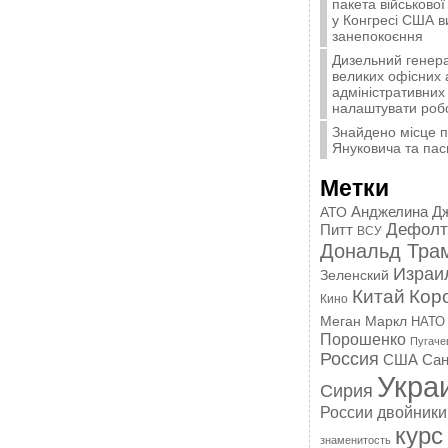
пакета військової
у Конгресі США 
занепокоєння
Дизельний генера
великих офісних 
адміністративних 
налаштувати роб
Знайдено місце 
Януковича та пас
Метки
Анджелина Д
АТО
Дефолт
Питт
ВСУ
Дональд Тра
Израи
Зеленский
Китай
Кор
Кино
Меган Маркл
НАТО
Порошенко
Пугаче
Россия
США
Сан
Укра
Сирия
России
двойники
курс
знаменитость