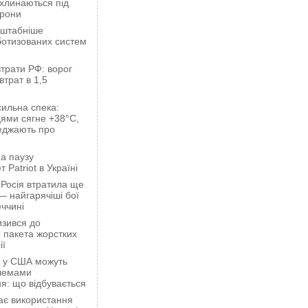
ахлинаються під
орони
сштабніше
ботизованих систем
трати РФ: ворог
втрат в 1,5
сильна спека:
ями сягне +38°C,
еджають про
а паузу
 Patriot в Україні
 Росія втратила ще
— найгарячіші бої
ччині
зився до
 пакета жорстких
ії
ці у США можуть
блемами
я: що відбувається
ає використання