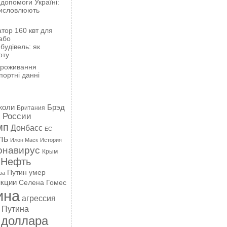
 допомоги Україні:
висловлюють
тор 160 квт для
або
будівель: як
оту
проживання
портні данні
жоли
Брэд
Британия
 России
мп
Донбасс
ЕС
ль
Илон Маск
История
онавирус
Крым
Нефть
Путин умер
ва
кции
Селена Гомес
ина
агрессия
 Путина
 доллара