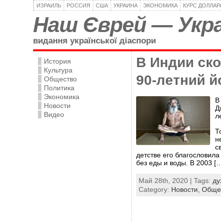
ИЗРАИЛЬ
РОССИЯ
США
УКРАИНА
ЭКОНОМИКА
КУРС ДОЛЛАР
Наш Єврей — Укра
видання української діаспори
В Индии ск
История
Культура
90-летний й
Общество
Политика
Экономика
В
Новости
Д
Видео
л
Т
н
с
детстве его благословила
без еды и воды. В 2003 [
Май 28th, 2020 | Tags:
ду
Category:
Новости,
Обще