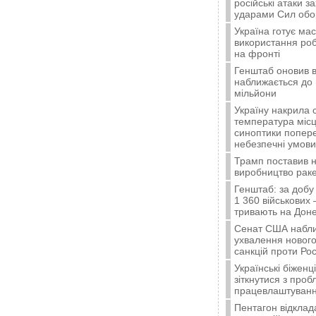
російські атаки з
ударами Сил об
Україна готує ма
використання ро
на фронті
Генштаб оновив в
наближається до 
мільйони
Україну накрила 
температура місц
синоптики попер
небезпечні умови
Трамп поставив н
виробництво ракет
Генштаб: за добу
1 360 військових 
тривають на Доне
Сенат США набли
ухвалення нового
санкцій проти Рос
Українські біжен
зіткнутися з про
працевлаштуванн
Пентагон відклад