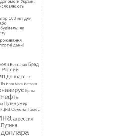
 допомоги Україні:
висловлюють
тор 160 квт для
або
будівель: як
оту
проживання
портні данні
жоли
Брэд
Британия
 России
мп
Донбасс
ЕС
ль
Илон Маск
История
онавирус
Крым
Нефть
Путин умер
ва
кции
Селена Гомес
ина
агрессия
 Путина
 доллара