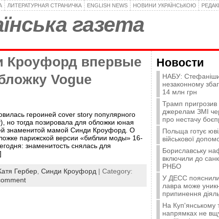
А
ЛИТЕРАТУРНАЯ СТРАНИЧКА
ENGLISH NEWS
НОВИНИ УКРАЇНСЬКОЮ
РЕДА
їнська газета
и Кроуфорд впервые
Новости
обложку Vogue
НАБУ: Стефаніши
незаконному зба
14 млн грн
Трамп пригрозив
джерелам ЗМІ че
овилась героиней cover story популярного
про нестачу боєп
у), но тогда позировала для обложки юная
оей знаменитой мамой Синди Кроуфорд. О
Польща готує юві
ложке парижской версии «библии моды» 16-
військової допомо
егодня: знаменитость снялась для
Бориславську на
]
включили до санк
РНБО
Катя Гербер
,
Синди Кроуфорд
| Category:
У ДЕСС пояснили,
comment
лавра може уникн
припинення діяль
На Куп'янському
напрямках не вщу