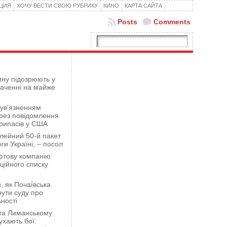
КЦИЯ
ХОЧУ ВЕСТИ СВОЮ РУБРИКУ
КИНО
КАРТА САЙТА
Posts
Comments
ну підозрюють у
гаченні на майже
 ув'язненням
рез повідомлення
рипасів у США
лейний 50-й пакет
ги Україні, – посол
фтову компанію
ційного списку
 як Почаївська
ути суду про
ності
 та Лиманському
хають бої: