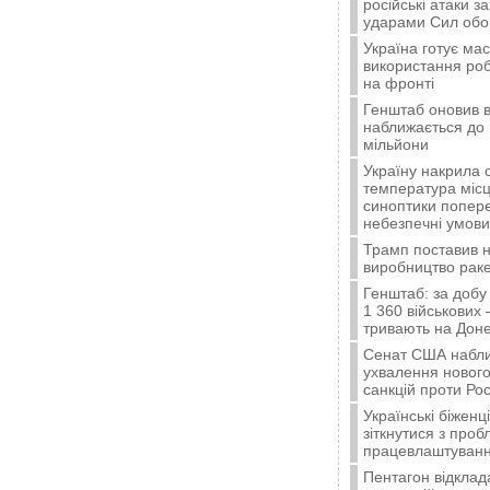
російські атаки з
ударами Сил об
Україна готує ма
використання ро
на фронті
Генштаб оновив в
наближається до 
мільйони
Україну накрила 
температура місц
синоптики попер
небезпечні умови
Трамп поставив н
виробництво ракет
Генштаб: за добу
1 360 військових 
тривають на Доне
Сенат США набли
ухвалення нового
санкцій проти Рос
Українські біжен
зіткнутися з про
працевлаштуванн
Пентагон відклад