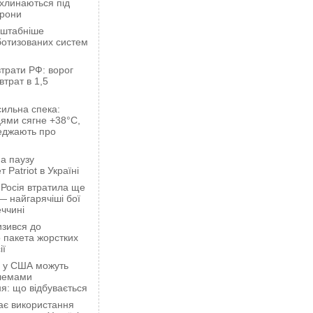
ахлинаються під
орони
сштабніше
ботизованих систем
трати РФ: ворог
втрат в 1,5
сильна спека:
ями сягне +38°C,
еджають про
а паузу
 Patriot в Україні
 Росія втратила ще
— найгарячіші бої
ччині
зився до
 пакета жорстких
ії
ці у США можуть
блемами
я: що відбувається
ає використання