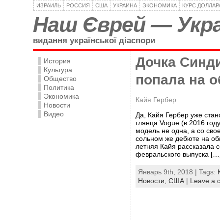
ИЗРАИЛЬ
РОССИЯ
США
УКРАИНА
ЭКОНОМИКА
КУРС ДОЛЛАР
Наш Єврей — Укра
видання української діаспори
Дочка Синд
История
Культура
попала на 
Общество
Политика
Экономика
Кайя Гербер
Новости
Видео
Да, Кайя Гербер уже стан
глянца Vogue (в 2016 год
модель не одна, а со св
сольном же дебюте на об
летняя Кайя рассказала с
февральского выпуска […
Январь 9th, 2018 | Tags:
Новости,
США
|
Leave a 