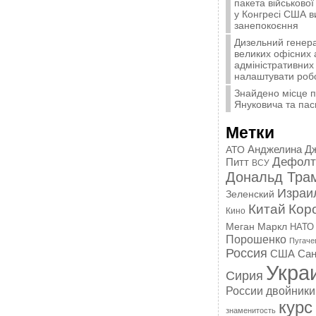
пакета військової
у Конгресі США 
занепокоєння
Дизельний генера
великих офісних 
адміністративних 
налаштувати роб
Знайдено місце 
Януковича та пас
Метки
Анджелина Д
АТО
Дефолт
Питт
ВСУ
Дональд Тра
Израи
Зеленский
Китай
Кор
Кино
Меган Маркл
НАТО
Порошенко
Пугаче
Россия
США
Сан
Укра
Сирия
России
двойники
курс
знаменитость