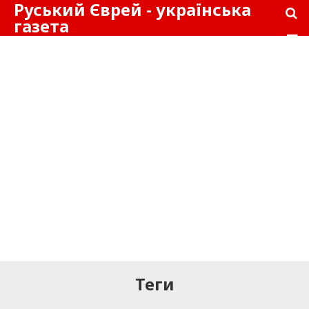
Руський Єврей - українська
газета
Теги