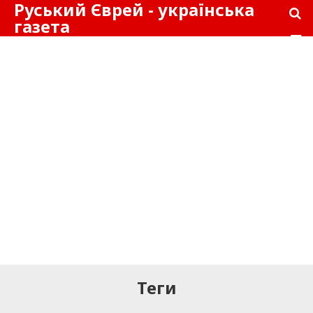
Руський Єврей - українська
газета
Теги