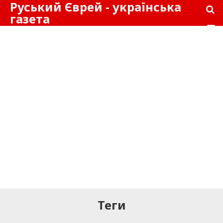
Руський Єврей - українська
газета
Теги