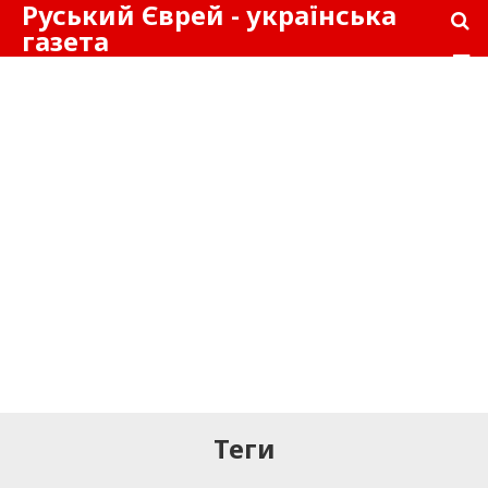
Руський Єврей - українська
газета
Теги