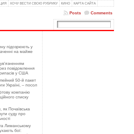
КЦИЯ
ХОЧУ ВЕСТИ СВОЮ РУБРИКУ
КИНО
КАРТА САЙТА
Posts
Comments
ну підозрюють у
гаченні на майже
 ув'язненням
рез повідомлення
рипасів у США
лейний 50-й пакет
ги Україні, – посол
фтову компанію
ційного списку
 як Почаївська
ути суду про
ності
 та Лиманському
хають бої: