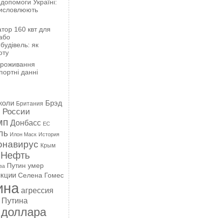
 допомоги Україні:
висловлюють
тор 160 квт для
або
будівель: як
оту
проживання
портні данні
жоли
Брэд
Британия
 России
мп
Донбасс
ЕС
ль
Илон Маск
История
онавирус
Крым
Нефть
Путин умер
ва
кции
Селена Гомес
ина
агрессия
 Путина
 доллара