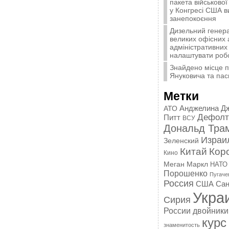
пакета військової
у Конгресі США 
занепокоєння
Дизельний генера
великих офісних 
адміністративних 
налаштувати роб
Знайдено місце 
Януковича та пас
Метки
Анджелина Д
АТО
Дефолт
Питт
ВСУ
Дональд Тра
Израи
Зеленский
Китай
Кор
Кино
Меган Маркл
НАТО
Порошенко
Пугаче
Россия
США
Сан
Укра
Сирия
России
двойники
курс
знаменитость