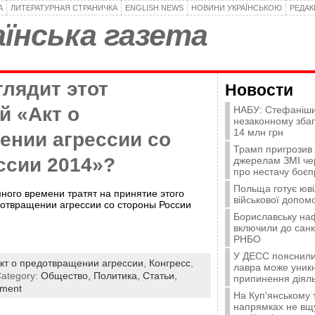
А
ЛИТЕРАТУРНАЯ СТРАНИЧКА
ENGLISH NEWS
НОВИНИ УКРАЇНСЬКОЮ
РЕДА
їнська газета
глядит этот
Новости
й «Акт о
НАБУ: Стефаніши
незаконному зба
14 млн грн
ении агрессии со
Трамп пригрозив
ссии 2014»?
джерелам ЗМІ че
про нестачу боєп
Польща готує юві
ного времени тратят на принятие этого
військової допомо
дотвращении агрессии со стороны России
Бориславську на
включили до санк
РНБО
У ДЕСС пояснили,
кт о предотвращении агрессии
,
Конгресс
,
лавра може уникн
Category:
Общество,
Политика,
Статьи,
припинення діяль
mment
На Куп'янському
напрямках не вщу