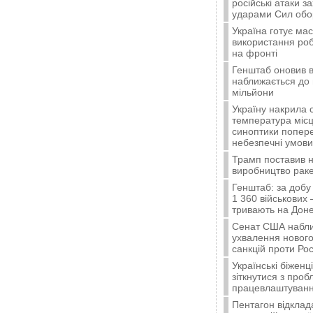
російські атаки з
ударами Сил об
Україна готує ма
використання ро
на фронті
Генштаб оновив в
наближається до 
мільйони
Україну накрила 
температура місц
синоптики попер
небезпечні умови
Трамп поставив н
виробництво ракет
Генштаб: за добу
1 360 військових 
тривають на Доне
Сенат США набли
ухвалення нового
санкцій проти Рос
Українські біжен
зіткнутися з про
працевлаштуванн
Пентагон відклад