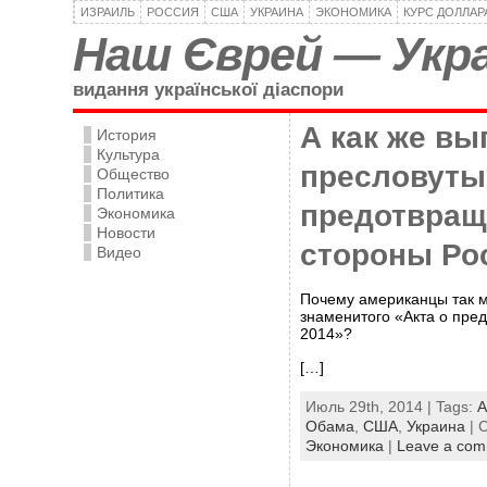
ИЗРАИЛЬ
РОССИЯ
США
УКРАИНА
ЭКОНОМИКА
КУРС ДОЛЛАР
Наш Єврей — Укра
видання української діаспори
А как же вы
История
Культура
пресловуты
Общество
Политика
предотвращ
Экономика
Новости
стороны Ро
Видео
Почему американцы так м
знаменитого «Акта о пре
2014»?
[…]
Июль 29th, 2014 | Tags:
А
Обама
,
США
,
Украина
| 
Экономика
|
Leave a co