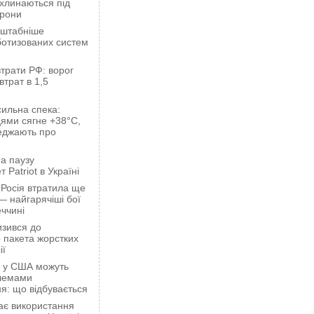
ахлинаються під
орони
сштабніше
ботизованих систем
трати РФ: ворог
втрат в 1,5
сильна спека:
ями сягне +38°C,
еджають про
а паузу
 Patriot в Україні
 Росія втратила ще
— найгарячіші бої
ччині
зився до
 пакета жорстких
ії
ці у США можуть
блемами
я: що відбувається
ає використання