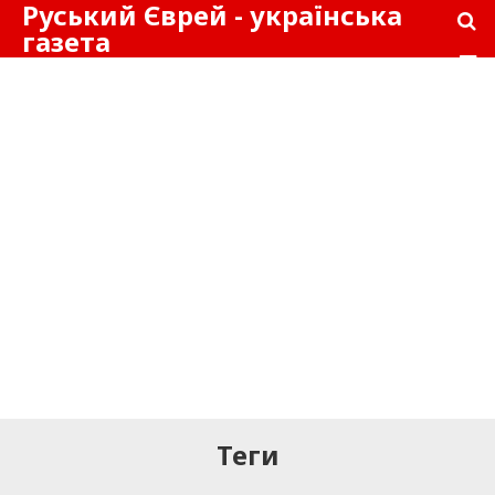
Руський Єврей - українська
газета
Теги