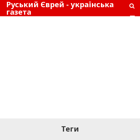
Руський Єврей - українська
газета
Теги