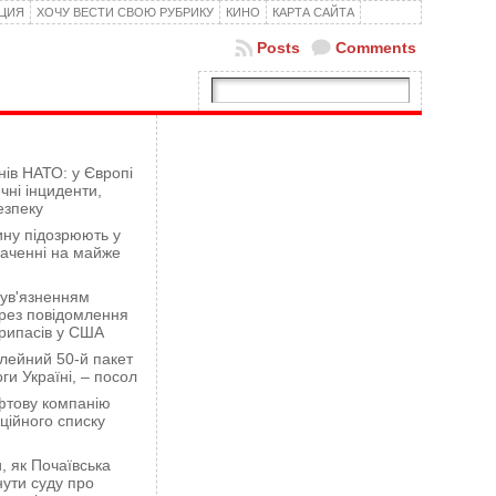
КЦИЯ
ХОЧУ ВЕСТИ СВОЮ РУБРИКУ
КИНО
КАРТА САЙТА
Posts
Comments
нів НАТО: у Європі
чні інциденти,
езпеку
ну підозрюють у
гаченні на майже
 ув'язненням
рез повідомлення
рипасів у США
лейний 50-й пакет
ги Україні, – посол
фтову компанію
ційного списку
 як Почаївська
ути суду про