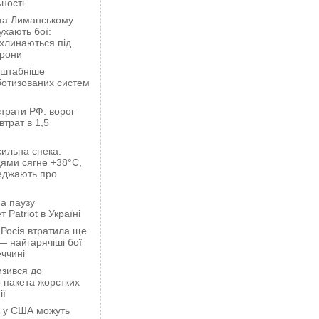
ності
 та Лиманському
хають бої:
ахлинаються під
орони
сштабніше
ботизованих систем
трати РФ: ворог
втрат в 1,5
сильна спека:
ями сягне +38°C,
еджають про
а паузу
 Patriot в Україні
 Росія втратила ще
— найгарячіші бої
ччині
зився до
 пакета жорстких
ії
ці у США можуть