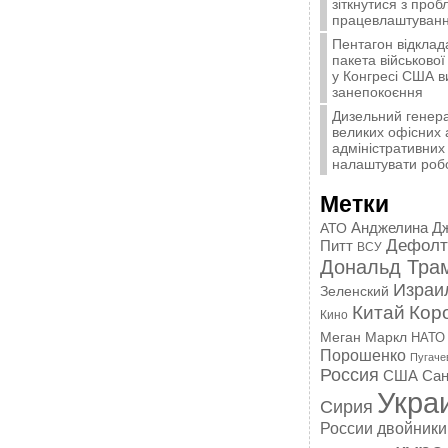
зіткнутися з про
працевлаштуванн
Пентагон відклад
пакета військової
у Конгресі США 
занепокоєння
Дизельний генера
великих офісних 
адміністративних 
налаштувати роб
Метки
Анджелина Д
АТО
Дефолт
Питт
ВСУ
Дональд Тра
Израи
Зеленский
Китай
Кор
Кино
Меган Маркл
НАТО
Порошенко
Пугаче
Россия
США
Сан
Укра
Сирия
России
двойники