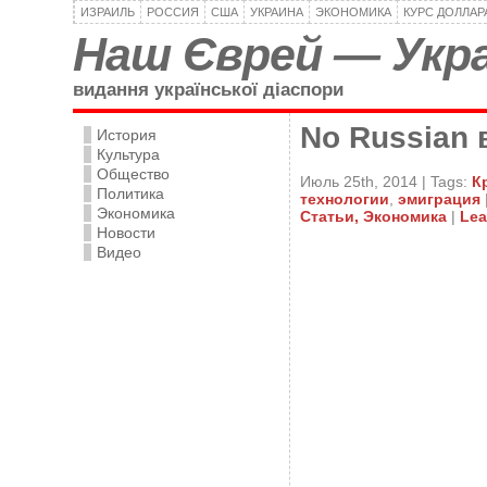
ИЗРАИЛЬ
РОССИЯ
США
УКРАИНА
ЭКОНОМИКА
КУРС ДОЛЛАР
Наш Єврей — Укра
видання української діаспори
No Russian
История
Культура
Общество
Июль 25th, 2014 | Tags:
К
Политика
технологии
,
эмиграция
Экономика
Статьи,
Экономика
|
Lea
Новости
Видео