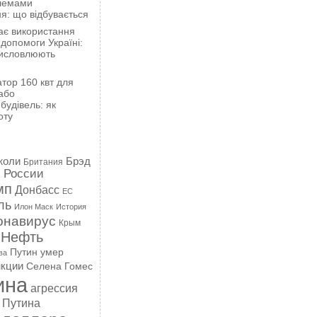
блемами
я: що відбувається
ає використання
 допомоги Україні:
висловлюють
тор 160 квт для
або
будівель: як
оту
жоли
Брэд
Британия
 России
мп
Донбасс
ЕС
ль
Илон Маск
История
онавирус
Крым
Нефть
Путин умер
ва
кции
Селена Гомес
ина
агрессия
 Путина