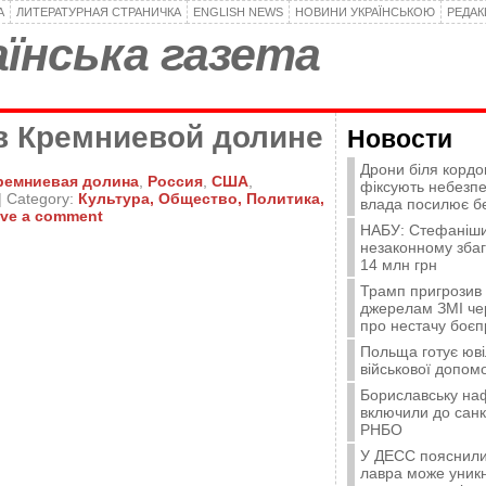
А
ЛИТЕРАТУРНАЯ СТРАНИЧКА
ENGLISH NEWS
НОВИНИ УКРАЇНСЬКОЮ
РЕДА
їнська газета
 в Кремниевой долине
Новости
Дрони біля кордо
ремниевая долина
,
Россия
,
США
,
фіксують небезпе
| Category:
Культура,
Общество,
Политика,
влада посилює б
ve a comment
НАБУ: Стефаніши
незаконному зба
14 млн грн
Трамп пригрозив
джерелам ЗМІ че
про нестачу боєп
Польща готує юві
військової допомо
Бориславську на
включили до санк
РНБО
У ДЕСС пояснили,
лавра може уникн