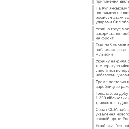
припинення діяль
На Куп'янському
напрямках не вщу
російські атаки з
ударами Сил об
Україна готує ма
використання ро
на фронті
Генштаб оновив в
наближається до 
мільйони
Україну накрила 
температура місц
синоптики попер
небезпечні умови
Трамп поставив н
виробництво ракет
Генштаб: за добу
1 360 військових 
тривають на Доне
Сенат США набли
ухвалення нового
санкцій проти Рос
Українські біжен