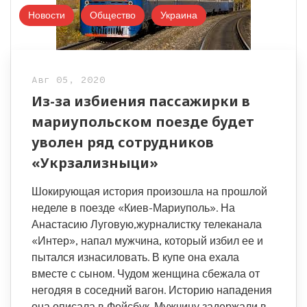
Новости
Общество
Украина
Авг 05, 2020
Из-за избиения пассажирки в
мариупольском поезде будет
уволен ряд сотрудников
«Укрзализныци»
Шокирующая история произошла на прошлой
неделе в поезде «Киев-Мариуполь». На
Анастасию Луговую,журналистку телеканала
«Интер», напал мужчина, который избил ее и
пытался изнасиловать. В купе она ехала
вместе с сыном. Чудом женщина сбежала от
негодяя в соседний вагон. Историю нападения
она описала в Фейсбук. Мужчину задержали в