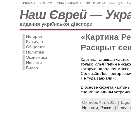
ИЗРАИЛЬ
РОССИЯ
США
УКРАИНА
ЭКОНОМИКА
КУРС ДОЛЛАР
Наш Єврей — Укра
видання української діаспори
«Картина Р
История
Культура
Раскрыт се
Общество
Политика
Экономика
Картина, ставшая частью 
Новости
только Илья Репин никако
Видео
которую народная молва 
Соловьёв Лев Григорьеви
Не туда заехали».
В основе сюжета картины
сцена: женщины устроили 
Октябрь 4th, 2018 | Tags
Новости,
Россия
|
Leave 