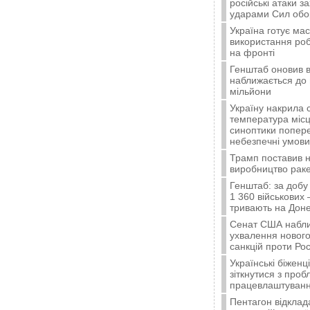
російські атаки з
ударами Сил об
Україна готує ма
використання ро
на фронті
Генштаб оновив в
наближається до 
мільйони
Україну накрила 
температура місц
синоптики попер
небезпечні умови
Трамп поставив н
виробництво ракет
Генштаб: за добу
1 360 військових 
тривають на Доне
Сенат США набли
ухвалення нового
санкцій проти Рос
Українські біжен
зіткнутися з про
працевлаштуванн
Пентагон відклад