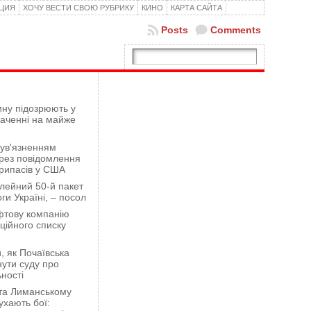
КЦИЯ
ХОЧУ ВЕСТИ СВОЮ РУБРИКУ
КИНО
КАРТА САЙТА
Posts
Comments
ну підозрюють у
гаченні на майже
 ув'язненням
рез повідомлення
рипасів у США
лейний 50-й пакет
ги Україні, – посол
фтову компанію
ційного списку
 як Почаївська
ути суду про
ності
 та Лиманському
хають бої: