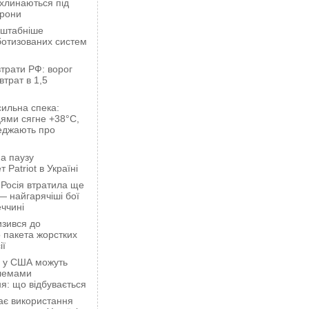
ахлинаються під
орони
сштабніше
ботизованих систем
трати РФ: ворог
втрат в 1,5
сильна спека:
ями сягне +38°C,
еджають про
а паузу
 Patriot в Україні
 Росія втратила ще
— найгарячіші бої
ччині
зився до
 пакета жорстких
ії
ці у США можуть
блемами
я: що відбувається
ає використання