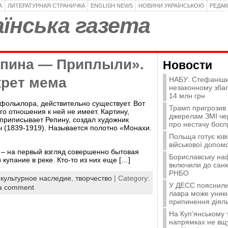
А
ЛИТЕРАТУРНАЯ СТРАНИЧКА
ENGLISH NEWS
НОВИНИ УКРАЇНСЬКОЮ
РЕДА
їнська газета
епина — Приплыли».
Новости
крет мема
НАБУ: Стефаніши
незаконному зба
14 млн грн
фольклора, действительно существует. Вот
Трамп пригрозив
го отношения к ней не имеет. Картину,
джерелам ЗМІ че
приписывает Репину, создал художник
про нестачу боєп
ч (1839-1919). Называется полотно «Монахи.
Польща готує юві
військової допомо
 – на первый взгляд совершенно бытовая
Бориславську на
купание в реке. Кто-то из них еще […]
включили до санк
РНБО
:
культурное наследие
,
творчество
| Category:
У ДЕСС пояснили,
a comment
лавра може уникн
припинення діяль
На Куп'янському
напрямках не вщу