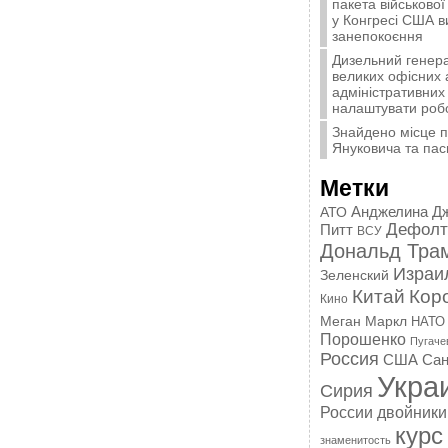
пакета військової
у Конгресі США 
занепокоєння
Дизельний генера
великих офісних 
адміністративних 
налаштувати роб
Знайдено місце 
Януковича та пас
Метки
Анджелина Д
АТО
Дефолт
Питт
ВСУ
Дональд Тра
Израи
Зеленский
Китай
Кор
Кино
Меган Маркл
НАТО
Порошенко
Пугаче
Россия
США
Сан
Укра
Сирия
России
двойники
курс
знаменитость