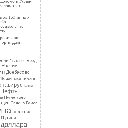
 допомоги Україні:
висловлюють
тор 160 квт для
або
будівель: як
оту
проживання
портні данні
жоли
Брэд
Британия
 России
мп
Донбасс
ЕС
ль
Илон Маск
История
онавирус
Крым
Нефть
Путин умер
ва
кции
Селена Гомес
ина
агрессия
 Путина
 доллара