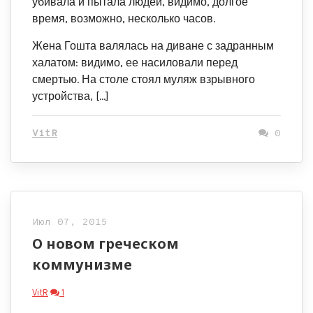
убивала и пытала людей, видимо, долгое
время, возможно, несколько часов.
Жена Гошта валялась на диване с задранным
халатом: видимо, ее насиловали перед
смертью. На столе стоял муляж взрывного
устройства, […]
VitR
0
Июл 07, 2015
О новом греческом
коммунизме
VitR
1