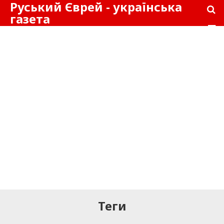
Руський Єврей - українська
газета
Теги