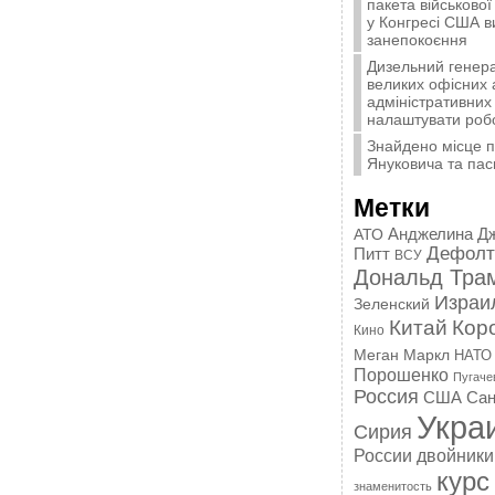
пакета військової
у Конгресі США 
занепокоєння
Дизельний генера
великих офісних 
адміністративних 
налаштувати роб
Знайдено місце 
Януковича та пас
Метки
Анджелина Д
АТО
Дефолт
Питт
ВСУ
Дональд Тра
Израи
Зеленский
Китай
Кор
Кино
Меган Маркл
НАТО
Порошенко
Пугаче
Россия
США
Сан
Укра
Сирия
России
двойники
курс
знаменитость