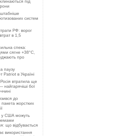
ахлинаються під
орони
сштабніше
ботизованих систем
трати РФ: ворог
втрат в 1,5
сильна спека:
ями сягне +38°C,
еджають про
а паузу
 Patriot в Україні
 Росія втратила ще
— найгарячіші бої
ччині
зився до
 пакета жорстких
ії
ці у США можуть
блемами
я: що відбувається
ає використання