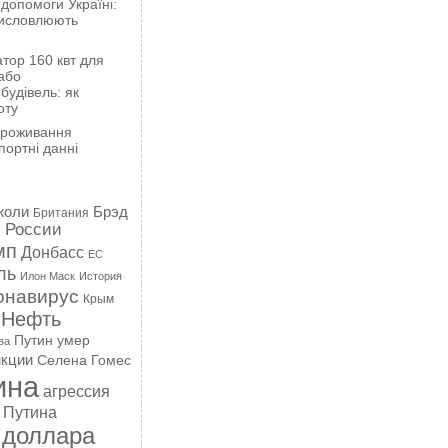
 допомоги Україні:
висловлюють
тор 160 квт для
або
будівель: як
оту
проживання
портні данні
жоли
Брэд
Британия
 России
мп
Донбасс
ЕС
ль
Илон Маск
История
онавирус
Крым
Нефть
Путин умер
ва
кции
Селена Гомес
ина
агрессия
 Путина
 доллара