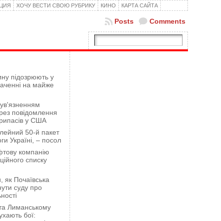
КЦИЯ
ХОЧУ ВЕСТИ СВОЮ РУБРИКУ
КИНО
КАРТА САЙТА
Posts
Comments
ну підозрюють у
гаченні на майже
 ув'язненням
рез повідомлення
рипасів у США
лейний 50-й пакет
ги Україні, – посол
фтову компанію
ційного списку
 як Почаївська
ути суду про
ності
 та Лиманському
хають бої: