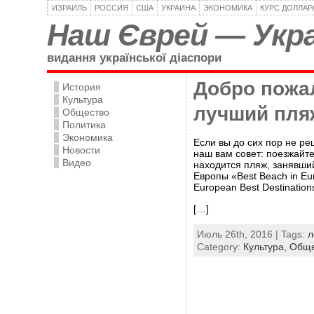
ИЗРАИЛЬ
РОССИЯ
США
УКРАИНА
ЭКОНОМИКА
КУРС ДОЛЛАР
Наш Єврей — Укра
видання української діаспори
Добро пожал
История
Культура
лучший пля
Общество
Политика
Экономика
Если вы до сих пор не ре
Новости
наш вам совет: поезжайте
Видео
находится пляж, занявши
Европы «Best Beach in E
European Best Destination
[…]
Июль 26th, 2016 | Tags:
л
Category:
Культура,
Обще