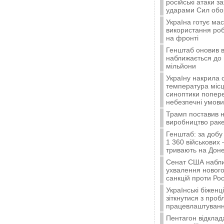
російські атаки з
ударами Сил об
Україна готує ма
використання ро
на фронті
Генштаб оновив в
наближається до 
мільйони
Україну накрила 
температура місц
синоптики попер
небезпечні умови
Трамп поставив н
виробництво ракет
Генштаб: за добу
1 360 військових 
тривають на Доне
Сенат США набли
ухвалення нового
санкцій проти Рос
Українські біжен
зіткнутися з про
працевлаштуванн
Пентагон відклад