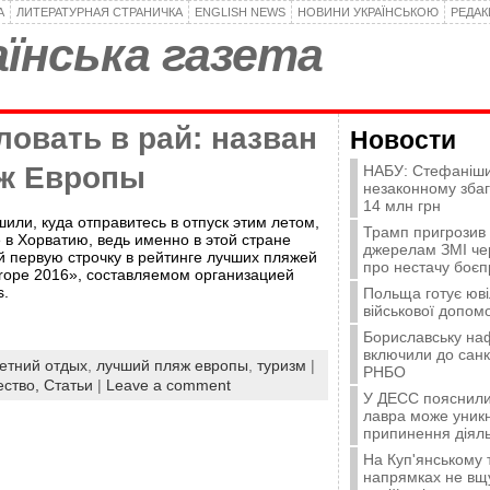
А
ЛИТЕРАТУРНАЯ СТРАНИЧКА
ENGLISH NEWS
НОВИНИ УКРАЇНСЬКОЮ
РЕДА
їнська газета
овать в рай: назван
Новости
ж Европы
НАБУ: Стефаніши
незаконному зба
14 млн грн
шили, куда отправитесь в отпуск этим летом,
Трамп пригрозив
 в Хорватию, ведь именно в этой стране
джерелам ЗМІ че
й первую строчку в рейтинге лучших пляжей
про нестачу боєп
urope 2016», составляемом организацией
s.
Польща готує юві
військової допомо
Бориславську на
включили до санк
етний отдых
,
лучший пляж европы
,
туризм
|
РНБО
ство,
Статьи
|
Leave a comment
У ДЕСС пояснили,
лавра може уникн
припинення діяль
На Куп'янському
напрямках не вщу