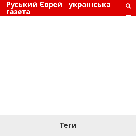
Руський Єврей - українська
газета
Теги