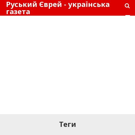
Руський Єврей - українська
газета
Теги